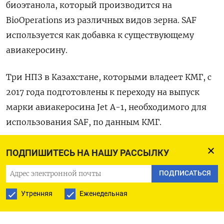
биоэтанола, который производится на
BioOperations из различных видов зерна. SAF
используется как добавка к существующему
авиакеросину.
Три НПЗ в Казахстане, которыми владеет КМГ, с
2017 года подготовлены к переходу на выпуск
марки авиакеросина Jet A-1, необходимого для
использования SAF, по данным КМГ.
Производство топлива SAF будет способствовать
ПОДПИШИТЕСЬ НА НАШУ РАССЫЛКУ
выполнению «зеленых» обязательств
ПОДПИСАТЬСЯ
Казахстана, отметил КМГ.
Утренняя
Еженедельная
Казахстан является участником Парижского
соглашения по климату и 2 февраля 2023 года в