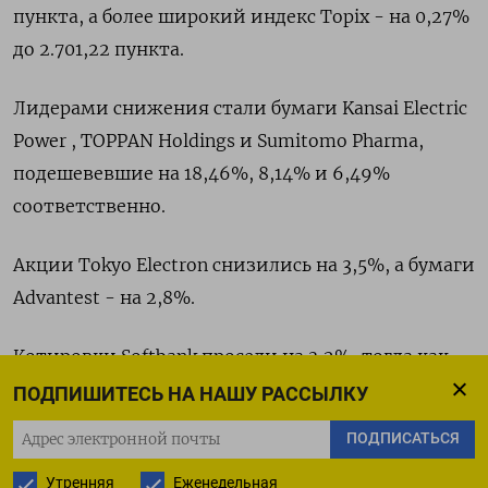
пункта, а более широкий индекс Topix - на 0,27%
до 2.701,22 пункта.
Лидерами снижения стали бумаги Kansai Electric
Power , TOPPAN Holdings и Sumitomo Pharma,
подешевевшие на 18,46​%, 8,14% и 6,49%
соответственно.
Акции Tokyo Electron снизились на 3,5%, а бумаги
Advantest - на 2,8%.
Котировки Softbank просели на 3,2%, тогда как
акции Fast Retailing, оператора магазинов
ПОДПИШИТЕСЬ НА НАШУ РАССЫЛКУ
одежды Uniqlo, подорожали на 1,4%.​
ПОДПИСАТЬСЯ
Оригинал сообщения на английском языке
Утренняя
Еженедельная