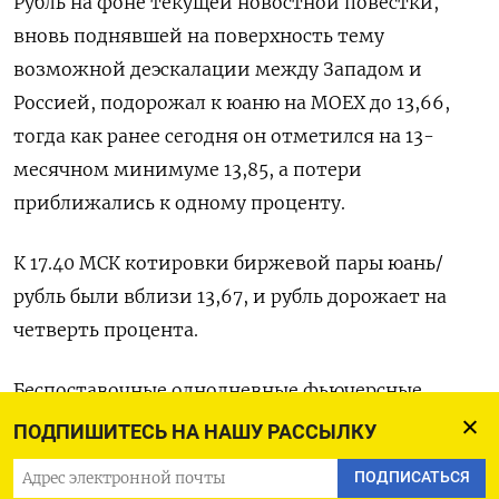
Рубль на фоне текущей новостной повестки,
вновь поднявшей на поверхность тему
возможной деэскалации между Западом и
Россией, подорожал к юаню на MOEX до 13,66,
тогда как ранее сегодня он отметился на 13-
месячном минимуме 13,85, а потери
приближались к одному проценту.
К 17.40 МСК котировки биржевой пары юань/
рубль были вблизи 13,67, и рубль дорожает на
четверть процента.
Беспоставочные однодневные фьючерсные
контракты на пары юань/рубль, доллар/рубль,
ПОДПИШИТЕСЬ НА НАШУ РАССЫЛКУ
евро/рубль к 16.40 МСК находились на Мосбирже
ПОДПИСАТЬСЯ
вблизи отметок 13,68, 99,33 и 104,84 - рубль