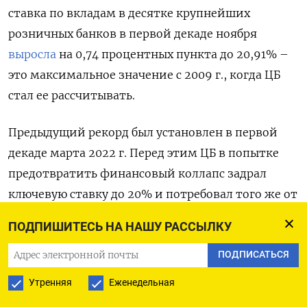
ставка по вкладам в десятке крупнейших
розничных банков в первой декаде ноября
выросла
на 0,74 процентных пункта до 20,91% –
это максимальное значение с 2009 г., когда ЦБ
стал ее рассчитывать.
Предыдущий рекорд был установлен в первой
декаде марта 2022 г. Перед этим ЦБ в попытке
предотвратить финансовый коллапс задрал
ключевую ставку до 20% и потребовал того же от
банков. Топ-менеджеры регулятора
обзванивали
ПОДПИШИТЕСЬ НА НАШУ РАССЫЛКУ
банки с рекомендацией повысить ставки
по вкладам до 20-23% в рублях и до 7% —
ПОДПИСАТЬСЯ
в валюте. Банки не отказали: средняя
Утренняя
Еженедельная
максимальная ставка составила 20,51%.