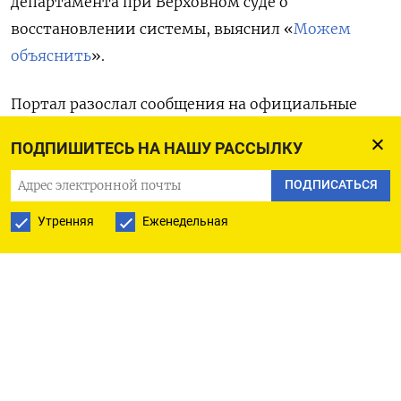
департамента при Верховном суде о
восстановлении системы, выяснил «
Можем
объяснить
».
Портал разослал сообщения на официальные
электронные адреса судов Новгородской,
ПОДПИШИТЕСЬ НА НАШУ РАССЫЛКУ
Белгородской, Нижегородской областей и Санкт-
Петербурга, однако они доставлены не были.
ПОДПИСАТЬСЯ
Также, по данным «МО», пользователи,
Утренняя
Еженедельная
пытающиеся подать иск или отслеживать статус
своего дела через ГАС «Правосудие», не могут
авторизироваться, а при попытке сделать это
через «Госуслуги» — сталкиваются с ошибкой
503.
О трудностях сообщают и юристы. По словам