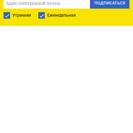
ПОДПИСАТЬСЯ
Утренняя
Еженедельная
РУССКАЯ СЛУЖБА
ПОДПИШИТЕСЬ НА НАШУ РАССЫЛКУ
ПОДПИСАТЬСЯ
Ежедневная
Еженедельная
The Moscow Times
О нас
Политика конфиденциальности
Подписывайтесь на нас