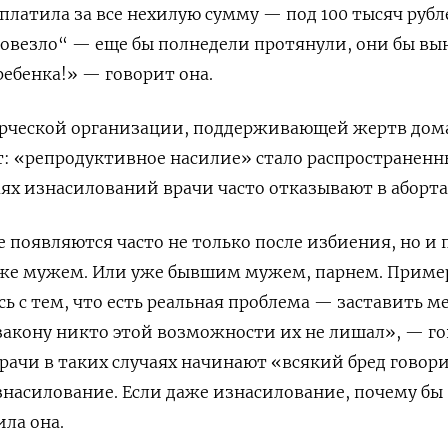
платила за все нехилую сумму — под 100 тысяч рубл
повезло“ — еще бы полнедели протянули, они бы в
ребенка!» — говорит она.
ерческой организации, поддерживающей жертв до
т: «репродуктивное насилие» стало распространен
аях изнасилований врачи часто отказывают в аборта
е появляются часто не только после избиения, но и 
же мужем. Или уже бывшим мужем, парнем. Приме
сь с тем, что есть реальная проблема — заставить м
о закону никто этой возможности их не лишал», — г
врачи в таких случаях начинают
«всякий бред говори
изнасилование. Если даже изнасилование, почему бы
ила она.