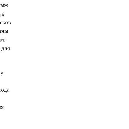
ным
,4
есков
раны
кт
 для
ду
года
ых