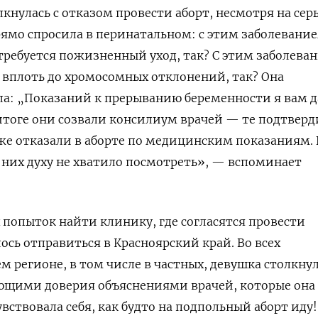
лкнулась с отказом провести аборт, несмотря на сер
рямо спросила в перинатальном: с этим заболевани
требуется пожизненный уход, так? С этим заболева
 вплоть до хромосомных отклонений, так? Она
ла: „Показаний к прерыванию беременности я вам д
 итоге они созвали консилиум врачей — те подтверд
же отказали в аборте по медицинским показаниям. В
з них духу не хватило посмотреть», — вспоминает
попыток найти клинику, где согласятся провести
ось отправиться в Красноярский край. Во всех
м регионе, в том числе в частных, девушка столкну
ающими доверия объяснениями врачей, которые она
вствовала себя, как будто на подпольный аборт иду