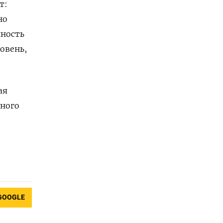
т:
но
нность
овень,
ая
нного
GOOGLE