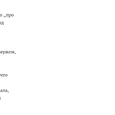
о „про
од
 мужем,
 что
ала,
к