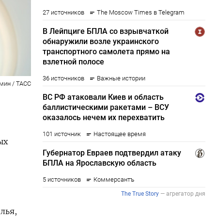
мин / ТАСС
ых
лья,