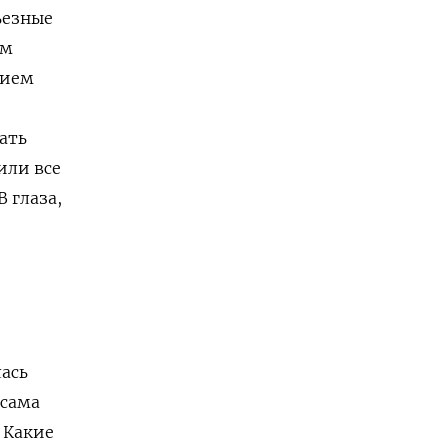
ьезные
ем
нием
ать
или все
 глаза,
лась
 сама
! Какие