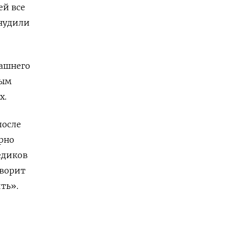
ей все
ынудили
машнего
ным
х.
после
рно
едиков
оворит
ть».