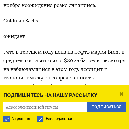
ноябре неожиданно резко снизились.
Goldman Sachs
ожидает
, что в текущем году цена на нефть марки Brent в
среднем составит около $80 за баррель, несмотря
на наблюдавшийся в этом году дефицит и
геополитическую неопределенность -
аналитики банка объясняют свой прогноз тем,
что в 2025-м ожидается избыток в 0,4 миллиона
ПОДПИШИТЕСЬ НА НАШУ РАССЫЛКУ
баррелей в сутки.
ПОДПИСАТЬСЯ
Утренняя
Еженедельная
Оригинал сообщения на английском языке
доступен по коду: