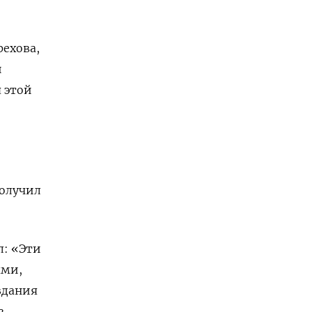
рехова,
и
 этой
получил
л: «Эти
ями,
здания
в