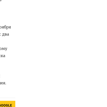
оября
: два
ному
ика
й
ия.
GOOGLE