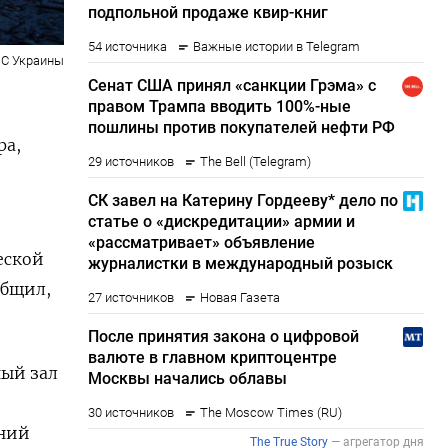
С Украины
.
ра,
еской
общил,
ный зал
ений