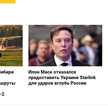
Сибири
Илон Маск отказался
предоставить Украине Starlink
ршруты
для ударов вглубь России
-2