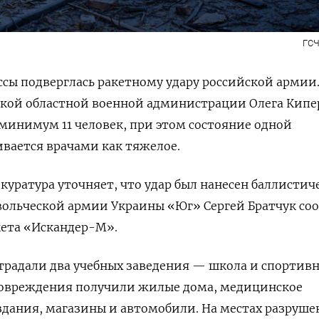
ГСЧ
ссы подверглась ракетному удару российской армии
ской областной военной администрации Олега Кипе
минимум 11 человек, при этом состояние одной
вается врачами как тяжелое.
окуратура уточняет, что удар был нанесен баллистич
вольческой армии Украины «Юг» Сергей Братчук со
кета «Искандер-М».
страдали два учебных заведения — школа и спортив
повреждения получили жилые дома, медицинское
здания, магазины и автомобили. На местах разруш