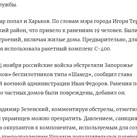
лужбы.
ар попал и Харьков. По словам мэра города Игоря Те
кий район, что привело к ранениям 19 человек. Был
троений, включая жилые дома. Предварительно, для
я использовала ракетный комплекс С-400.
25 ноября российские войска обстреляли Запорожье
ков» беспилотников типа «Шахед», сообщил глава
й военной администрации Иван Федоров. Ранения 
ко частных домов были повреждены, добавил он.
адимир Зеленский, комментируя обстрелы, отмети
и украинцев можно прекратить. Давлением, санкци
а оккупантов к компонентам, используемым для со
, предоставлением Украине дополнительных пакето