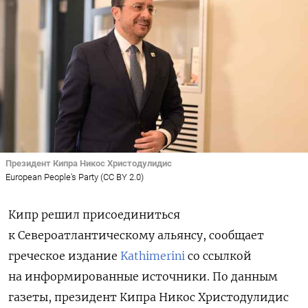
Президент Кипра Никос Христодулидис
European People's Party (CC BY 2.0)
Кипр решил присоединиться
к Североатлантическому альянсу, сообщает
греческое издание
Kathimerini
со ссылкой
на информированные источники. По данным
газеты, президент Кипра Никос Христодулидис