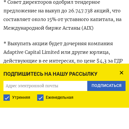
* Совет директоров одобрил тендерное
предложение на выкуп до 26.747.738 акций, что
составляет около 15% от уставного капитала, на
Международной бирже Астаны (AIX)
* Выкупать акции будет дочерняя компания
Adaptive Capital Limited или другие юрлица,
действующие в ее интересах, по цене $4,3 за ГДР
ПОДПИШИТЕСЬ НА НАШУ РАССЫЛКУ
* Приобретение начнется в понедельник и будет
завершено не позднее 20 декабря
ПОДПИСАТЬСЯ
Утренняя
Еженедельная
* Ранее Globaltrans провел листинг ГДР на
Астанинской бирже с одновременным
делистингом в Лондоне, Москве и Санкт-
Петербурге, а также выкупил акции у российских