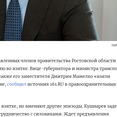
ros
авленных членов правительства Ростовской области
ю во взятке. Вице-губернатора и министра трансп
также его заместителя Дмитрия Мамелко «
взяли
не,
сообщил
источник 161.RU в правоохранительных
на взятке, но вменяют другие эпизоды. Кушнарев зад
сотрудничество с силовиками. Ждет предъявления