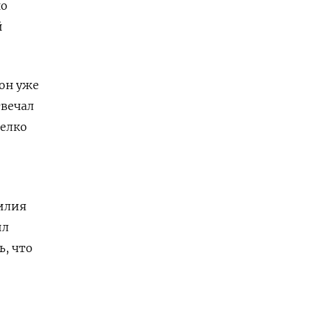
но
й
он уже
твечал
мелко
силия
ил
ь, что