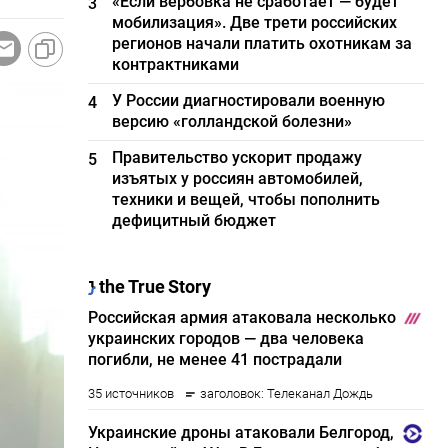
«Если вербовка не сработает — будет
3
мобилизация». Две трети российских
регионов начали платить охотникам за
контрактниками
У России диагностировали военную
4
версию «голландской болезни»
Правительство ускорит продажу
5
изъятых у россиян автомобилей,
техники и вещей, чтобы пополнить
дефицитный бюджет