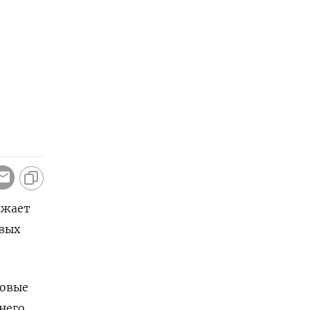
лжает
овых
новые
него