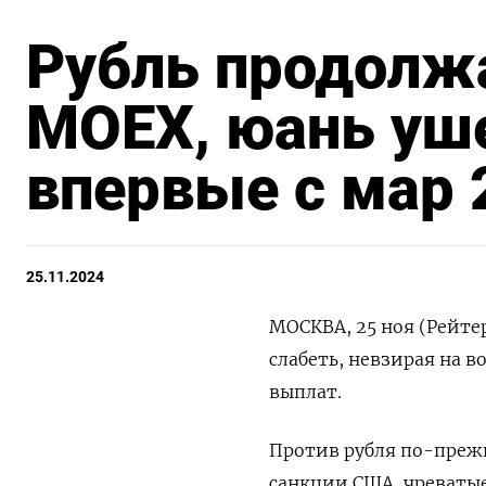
Рубль продолж
MOEX, юань уше
впервые с мар 
25.11.2024
МОСКВА, 25 ноя (Рейте
слабеть, невзирая на 
выплат.
Против рубля по-преж
санкции США, чреватые