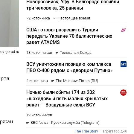
tov-gorod.ru
орта
ержан