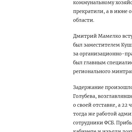
коммунальному хозяйст
прекратили, а в июне 
области.
Дмитрий Мамелко вступ
был заместителем Куш
за организационно-пра
был главным специали
регионального минтра
Задержание произошло 
Голубева, возглавлявше
о своей отставке, а 22 
тогда же работой адм
сотрудники ФСБ. Прибы
кабинете и изъяли до