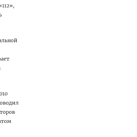
«112»,
ь
альной
вает
а
010
ководил
кторов
атом