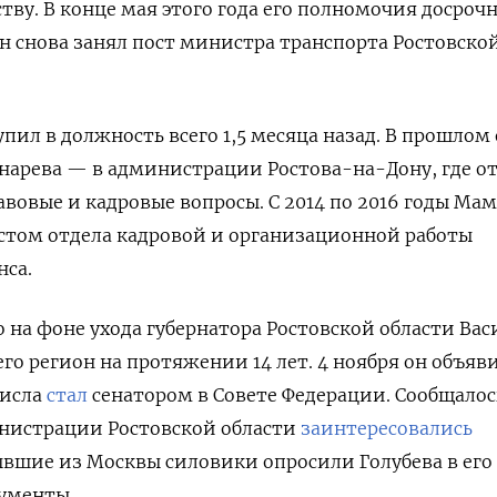
ву. В конце мая этого года его полномочия досроч
он снова занял пост министра транспорта Ростовско
ил в должность всего 1,5 месяца назад.
В прошлом 
нарева — в администрации Ростова-на-Дону, где о
вовые и кадровые вопросы. С 2014 по 2016 годы Ма
стом отдела кадровой и организационной работы
нса.
на фоне ухода губернатора Ростовской области Ва
го регион на протяжении 14 лет. 4 ноября он объяв
числа
стал
сенатором в Совете Федерации. Сообщалос
инистрации Ростовской области
за
интересовались
вшие из Москвы силовики опросили Голубева в его
кументы.