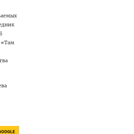
еваемых
седник
Б
.
«Там
тва
ева
GOOGLE