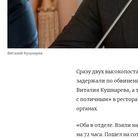
Виталий Кушнарев
Сразу двух высокопост
задержали по обвинени
Виталия Кушнарева, а 
с поличным» в рестора
органах.
«Оба в отделе. Взяли 
на 72 часа. Пошел на 