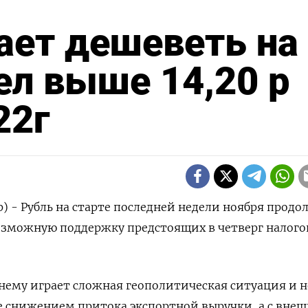
ает дешеветь на
л выше 14,20 р
22г
р) - Рубль на старте последней недели ноября продо
возможную поддержку предстоящих в четверг налог
нему играет сложная геополитическая ситуация и 
 снижением притока экспортной выручки, а с внеш