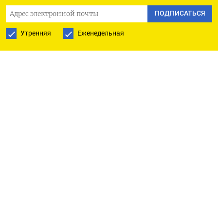
ПОДПИСАТЬСЯ
сбывается. Поэтому надо думать об обратном»,
— сказал Силуанов на пленарном заседании IX
Утренняя
Еженедельная
Международного форума Финансового
университета (
цитата
по ТАСС).
Он также добавил, что высокая ключевая ставка
лучше высокого темпа роста цен в экономике,
поскольку последний «бьет по компаниям, у
которых текущие расходы тоже привязаны к
инфляции — это зарплаты, сырье, материалы».
Вместе с тем Силуанов исключил, что из-за
высокой ключевой ставки произойдет падение
экспорта России. «Курс [валют] для экспорта
важнее [ключевой] ставки. Я не говорю, что он