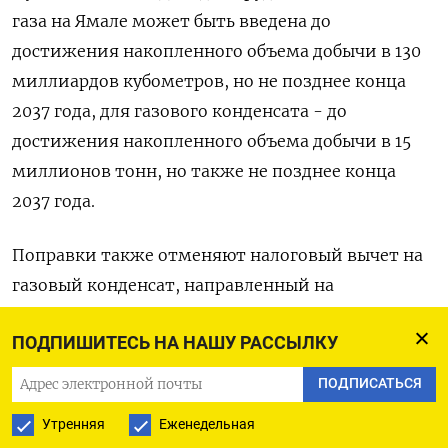
газа на Ямале может быть введена до
достижения накопленного объема добычи в 130
миллиардов кубометров, но не позднее конца
2037 года, для газового конденсата - до
достижения накопленного объема добычи в 15
миллионов тонн, но также не позднее конца
2037 года.
Поправки также отменяют налоговый вычет на
газовый конденсат, направленный на
производство ШФЛУ (широкая фракция легких
ПОДПИШИТЕСЬ НА НАШУ РАССЫЛКУ
углеводородов) и увеличивают налог на прибыль
для месторождения им. В.Филановского,
ПОДПИСАТЬСЯ
разрабатываемое Лукойлом в Каспийском море с
Утренняя
Еженедельная
1 января 2025 года с 34% до 40%.