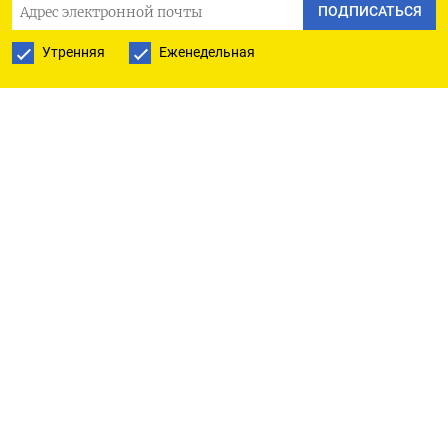
правоохранительных органов, пресс-секретарь
ПОДПИСАТЬСЯ
президента ответил: «Мы не располагаем
Утренняя
Еженедельная
информацией, кто эти люди». Он уточнил, что
российское представительство в Грузии
обеспечит контакты и выяснит обстоятельства
дела, чтобы понять, какие обвинения выдвинуты
против них.
Массовые протесты в Грузии начались в конце
октября после победы правящей партии
«Грузинская мечта» на парламентских выборах.
Результаты голосования вызвали недовольство
части населения, заподозрившей
фальсификации. В конце ноября недовольство
усилилось после заявления премьера Ираклия