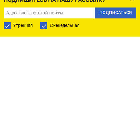
которые исследуют жизнь лососевых на Дальнем
Востоке, и даже предложу вам поглядеть
ПОДПИСАТЬСЯ
на график их вылова. Лососевых, а не ученых.
Утренняя
Еженедельная
Ученых, правда, у нас тоже ловят, но не рыбаки,
а ФСБ, и не с пищевыми целями.
Налоговые поборы, без которых у Путина
«Орешник» не полетит, и украинцев не удастся
убивать, как Путину нравится, — налоговые
поборы, наконец, вызвали реакцию
у нефтяников, и у «Транснефти»,
и у «Роснефти», наших
компаний недели
. Да,
и что-то прибыль у российского бизнесе
скукожилась.
А еще с «Суперджетами» на неделе