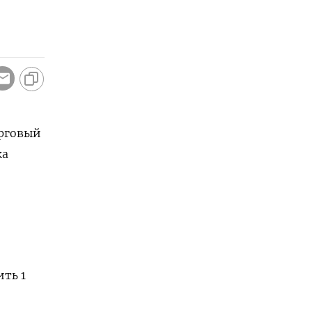
орговый
ка
ть 1