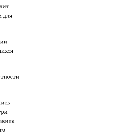
олит
и для
нии
щихся
ётности
лись
три
тавила
ым