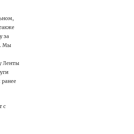
ьном,
 также
у за
. Мы
у Ленты
дуги
 ранее
 с