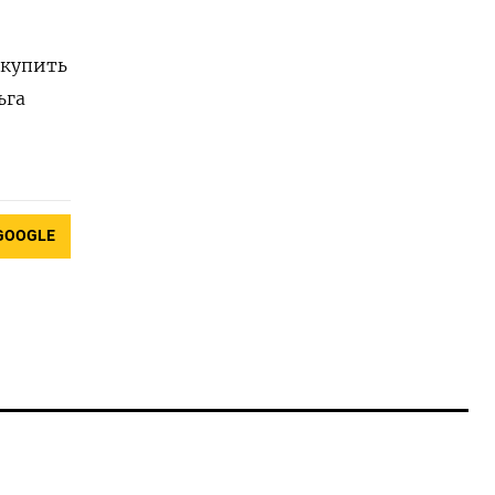
 купить
ьга
GOOGLE