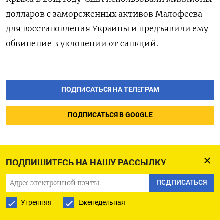
долларов с замороженных активов Малофеева
для восстановления Украины и предъявили ему
обвинение в уклонении от санкций.
ПОДПИСАТЬСЯ НА ТЕЛЕГРАМ
ПОДПИСАТЬСЯ В GOOGLE
ПОДПИШИТЕСЬ НА НАШУ РАССЫЛКУ
Порт Козьмино планирует
ПОДПИСАТЬСЯ
начать прием нефти по
Утренняя
Еженедельная
железной дороге до конца