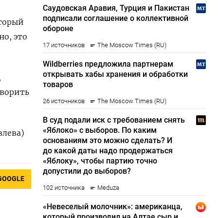
оторый
но, это
,
оворить
влева)
GOOGLE