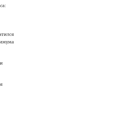
са:
атился
ксимума
ии
ия