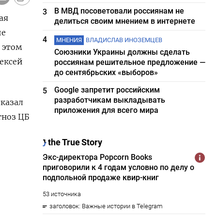
В МВД посоветовали россиянам не
3
ая
делиться своим мнением в интернете
ие
4
МНЕНИЯ
ВЛАДИСЛАВ ИНОЗЕМЦЕВ
 этом
Союзники Украины должны сделать
лексей
россиянам решительное предложение —
до сентябрьских «выборов»
Google запретит российским
5
разработчикам выкладывать
сказал
приложения для всего мира
гноз ЦБ