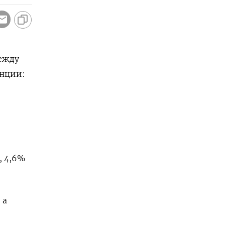
ежду
анции:
, 4,6%
 а