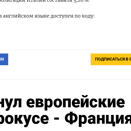
облигаций Италии составила 3,26%.
 английском языке доступен по коду:
АМ
ПОДПИСАТЬСЯ В 
нул европейские
 фокусе - Франци