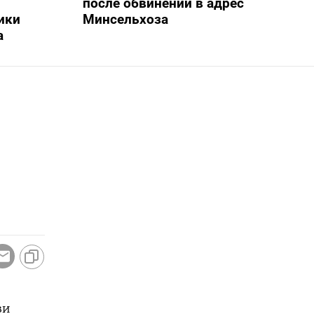
после обвинений в адрес
ики
Минсельхоза
а
зи