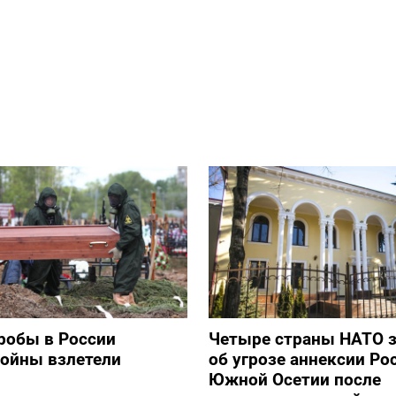
робы в России
Четыре страны НАТО 
войны взлетели
об угрозе аннексии Ро
Южной Осетии после