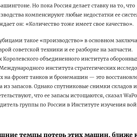
Вашингтоне. Но пока Россия делает ставку на то, что
зводства компенсируют любые недостатки ее сист
дает он: «Количество тоже имеет свое качество».
гаубицами такое «производство» в основном заключ
рой советской техники и ее разборке на запчасти.
 Королевского объединенного института оборонны
 Международного института стратегических исслед
их на фронт танков и бронемашин — это восстановл
а из запасов. Однако спутниковые снимки складов и
тельствуют, что ее запасы истощаются, сказал WaP
дитель группы по России в Институте изучения во
ние темпы потерь этих машин, ближе 