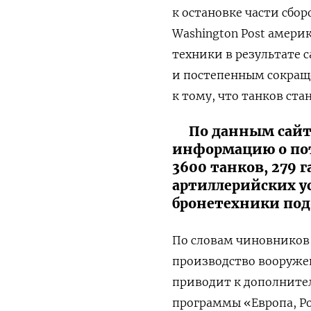
к остановке части сбо
Washington Post амери
техники в результате 
и постепенным сокращ
к тому, что танков ста
По данным сайт
информацию о пот
3600 танков, 279 
артиллерийских у
бронетехники подо
По словам чиновников
производство вооружен
приводит к дополните
программы «Европа, Р