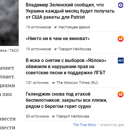
ека / ТАСС
начнет
лняет.
кциями
а пик
звести
ивести