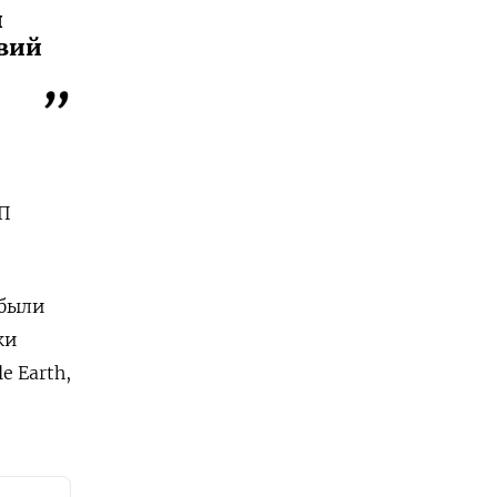
и
твий
МП
 были
ки
 Earth,