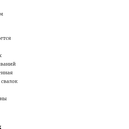
ем
ается
х
ований
енная
 свалок
o
йны
к