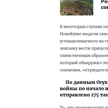
Ро
со
В некоторых случаях п
Новейшие модели само
устанавливаемого на с
экипажу вести прицель
таинственным образом 
который обнаружил это 
сомнения, «отрицател
По данным Oryx,
войны по начало в
отправлено 175 та
То, что производство 