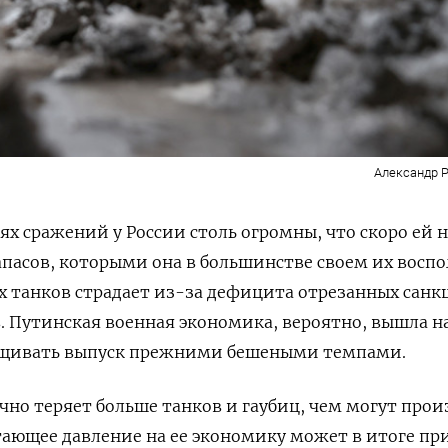
Александр Р
ях сражений у России столь огромны, что скоро ей 
апасов, которыми она в большинстве своем их воспо
х танков страдает из-за дефицита отрезанных сан
 Путинская военная экономика, вероятно, вышла н
ащивать выпуск прежними бешеными темпами.
но теряет больше танков и гаубиц, чем могут прои
астающее давление на ее экономику может в итоге пр