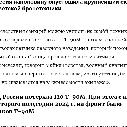
ссия наполовину опустошила крупнейший с
ветской бронетехники
оследствия санкций можно увидеть на самóй техник
го современного танка — Т-90М — сходят с конвейе
тволах датчика лазерного наведения, который помо
ный огонь. С конца прошлого года эти датчики
исчезли, говорит Майкл Гьерстад, военный аналити
одним из первых. По его словам, их отсутствие, бе
ьно сказывается на выживаемости экипажа».
 Россия потеряла 120 Т-90М. При этом с 
торого полугодия 2024 г. на фронт было
нков Т-90М.
военной техники выдыхается, косвенно признает да