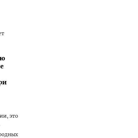
ет
ую
е
ри
ии, это
р
ародных