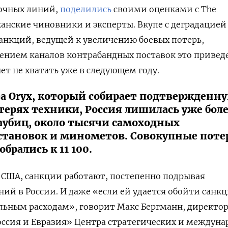
рочных линий,
поделились
своими оценками с The
канские чиновники и эксперты. Вкупе с деградацией
санкций, ведущей к увеличению боевых потерь,
ением каналов контрабандных поставок это привед
нет не хватать уже в следующем году.
а Oryx, который собирает подтвержденн
ерях техники, Россия лишилась уже боле
гаубиц, около тысячи самоходных
становок и минометов. Совокупные поте
брались к 11 100.
 США, санкции работают, постепенно подрывая
ий в России. И даже «если ей удается обойти санкц
льным расходам», говорит Макс Бергманн, директо
оссия и Евразия» Центра стратегических и междун