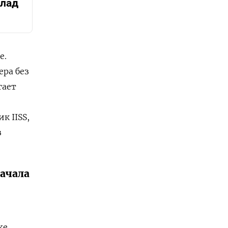
клад
е.
ра без
гает
к IISS,
з
начала
же