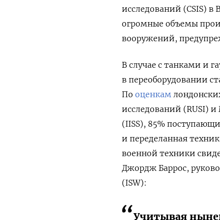
исследований (CSIS) в 
огромные объемы прои
вооружений, предупреж
В случае с танками и 
в переоборудовании ста
По
оценкам
лондонских
исследований (RUSI) и
(IISS), 85% поступающ
и переделанная техник
военной техники свиде
Джордж Баррос, руково
(ISW):
Учитывая нынеш