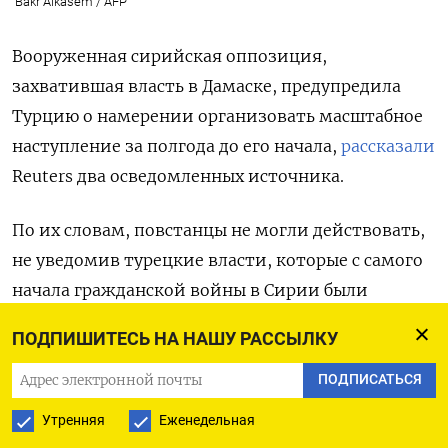
Bakr Alkasem / AFP
Вооруженная сирийская оппозиция,
захватившая власть в Дамаске, предупредила
Турцию о намерении организовать масштабное
наступление за полгода до его начала,
рассказали
Reuters
два осведомленных источника.
По их словам, повстанцы не могли действовать,
не уведомив турецкие власти, которые с самого
начала гражданской войны в Сирии были
главными спонсорами сирийской оппозиции.
ПОДПИШИТЕСЬ НА НАШУ РАССЫЛКУ
При этом они получили от Анкары молчаливое
согласие на операцию, первой целью которой
ПОДПИСАТЬСЯ
был захват второго по величине города Сирии —
Утренняя
Еженедельная
Алеппо. Смелый план разработала группировка