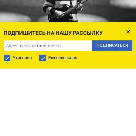
ПОДПИШИТЕСЬ НА НАШУ РАССЫЛКУ
Нойз поет о «Вояджере»
Снимок экрана
ПОДПИСАТЬСЯ
В подтверждение этой новости на видео
Утренняя
Еженедельная
у Раевского пожилой мужчина в кофте,
профессор Арнфин Вунен говорит что-то о том,
как важно творчество Монеточки и Нойза для
молодежи, как утверждает оно у молодежи
в голове гуманистические ценности и помогает
молодежи сформировать образ светлого
будущего.