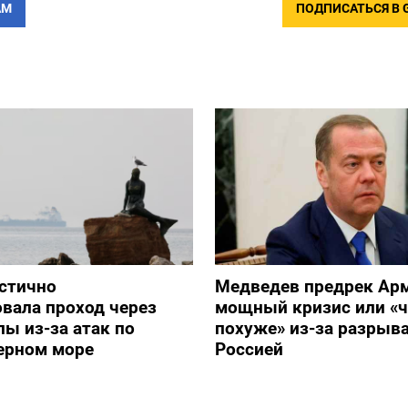
АМ
ПОДПИСАТЬСЯ В 
стично
Медведев предрек Ар
вала проход через
мощный кризис или «ч
ы из-за атак по
похуже» из-за разрыва
ерном море
Россией