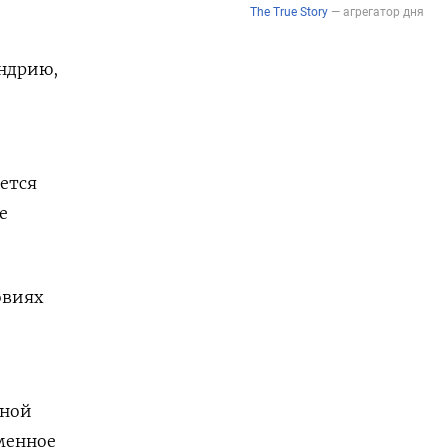
андрию,
)
ется
е
овиях
иной
менное