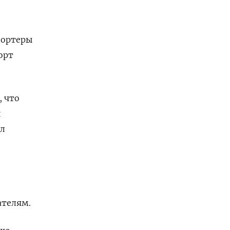
портеры
орт
 что
й
ал
ателям.