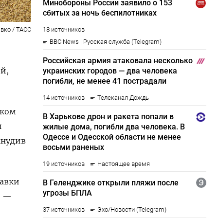
вко / ТАСС
й,
иком
и
ынудив
тавки
, —