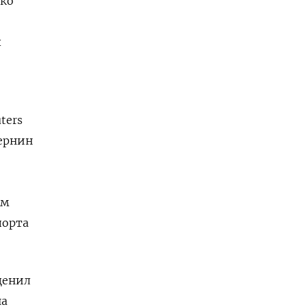
ако
х
ters
Зернин
2
ым
порта
ценил
на