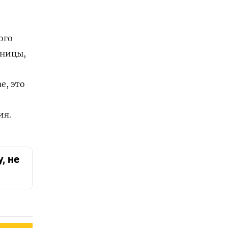
ого
еницы,
е, это
ия.
, не