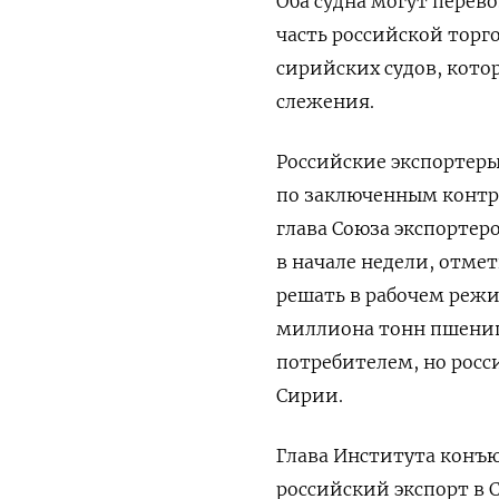
Оба судна могут перев
часть российской торг
сирийских судов, кото
слежения.
Российские экспортеры
по заключенным контра
глава Союза экспортеро
в начале недели, отме
решать в рабочем реж
миллиона тонн пшеницы
потребителем, но рос
Сирии.
Глава Института конъ
российский экспорт в С