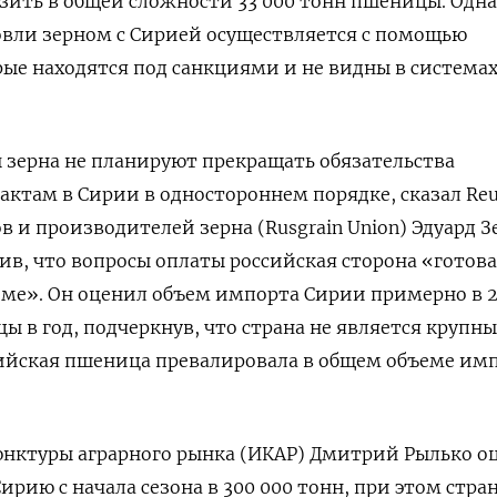
озить в общей сложности 33 000 тонн пшеницы. Одн
овли зерном с Сирией осуществляется с помощью
рые находятся под санкциями и не видны в система
 зерна не планируют прекращать обязательства
ктам в Сирии в одностороннем порядке, сказал Reu
в и производителей зерна (Rusgrain Union) Эдуард 
тив, что вопросы оплаты российская сторона «готова
име». Он оценил объем импорта Сирии примерно в 
 в год, подчеркнув, что страна не является крупн
сийская пшеница превалировала в общем объеме им
юнктуры аграрного рынка (ИКАР) Дмитрий Рылько о
ирию с начала сезона в 300 000 тонн, при этом стра