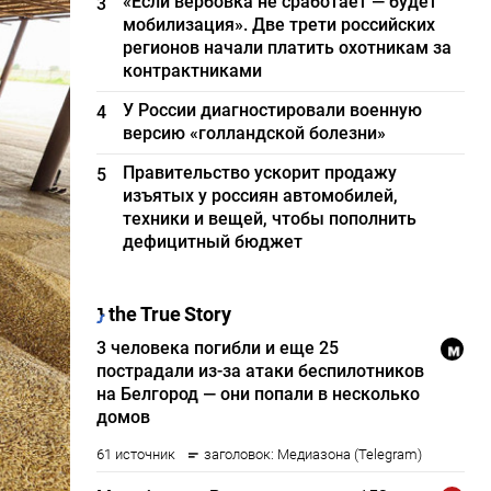
«Если вербовка не сработает — будет
3
мобилизация». Две трети российских
регионов начали платить охотникам за
контрактниками
У России диагностировали военную
4
версию «голландской болезни»
Правительство ускорит продажу
5
изъятых у россиян автомобилей,
техники и вещей, чтобы пополнить
дефицитный бюджет