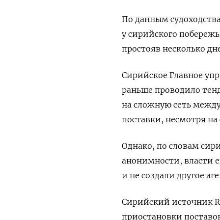
По данным судоходства,
у сирийского побережь
простояв несколько дн
Сирийское Главное упр
раньше проводило тенд
на сложную сеть между
поставки, несмотря на
Однако, по словам сир
анонимности, власти 
и не создали другое аг
Сирийский источник R
приостановки поставок