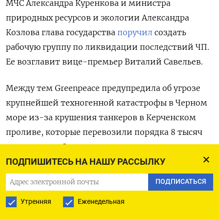
МЧС Александра Куренкова и министра
природных ресурсов и экологии Александра
Козлова глава государства
поручил
создать
рабочую группу по ликвидации последствий ЧП.
Ее возглавит вице-премьер Виталий Савельев.
Между тем Greenpeace предупредила об угрозе
крупнейшей техногенной катастрофы в Черном
море из-за крушения танкеров в Керченском
проливе, которые перевозили порядка 8 тысяч
тонн мазута. Организация напомнила, что в 2007
году в том же месте затонул другой танкер типа
ПОДПИШИТЕСЬ НА НАШУ РАССЫЛКУ
«Волгонефть». По официальным данным, тогда
ПОДПИСАТЬСЯ
в море тогда попало 1,6 тысячи тонн мазута. Эта
Утренняя
Еженедельная
авария привела к загрязнению десятков