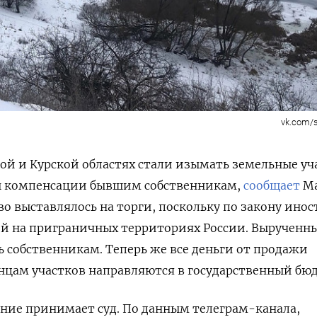
vk.com/
кой и Курской областях стали изымать земельные уч
ы компенсации бывшим собственникам,
сообщает
Ma
о выставлялось на торги, поскольку по закону ино
й на приграничных территориях России. Вырученн
ь собственникам. Теперь же все деньги от продажи
цам участков направляются в государственный бю
ние принимает суд. По данным телеграм-канала,