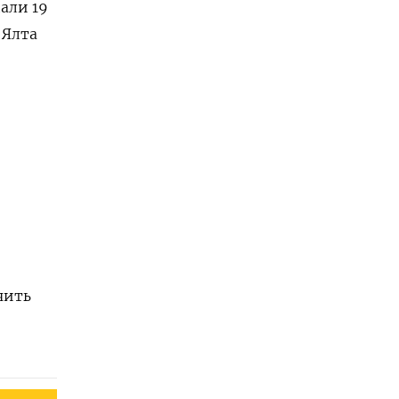
али 19
 Ялта
чить