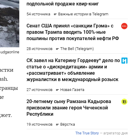
sudgaonline
астки
sh.
странцы
ые
джет.