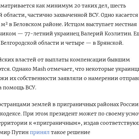
сматривается как минимум 20 таких дел, шесть
 области, частично захваченной ВСУ. Одно касается
 м² в Беловском районе. Истцом выступает местная
чиком — 77-летний украинец Валерий Козлитин. Ещ
 Белгородской области и четыре — в Брянской.
йских властей от выплаты компенсации бывшим
тся. Однако Mash отмечает, что некоторые украинц
жи их собственности заявляли о намерении отправ
а помощь ВСУ.
остранцами землей в приграничных районах России
кодексе. При этом президент может по своему усм
территории к «приграничным», издав соответству
димир Путин
принял
такое решение