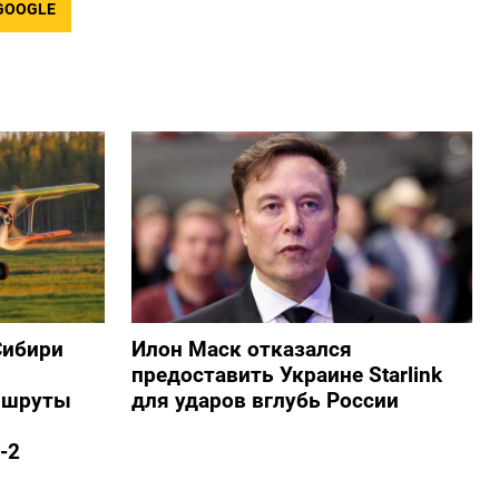
GOOGLE
Сибири
Илон Маск отказался
предоставить Украине Starlink
ршруты
для ударов вглубь России
-2