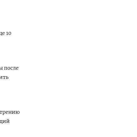
е 10
ы после
ить
отрению
ющий