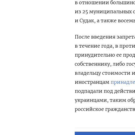
в отношении большинст
из 25 муниципальных о
и Судак, а также восе
После введения запре
в течение года, в прот
принудительно ее про
собственнику, либо го
владельцу стоимости и
иностранцам
принадл
подпадали под действи
украинцами, таким обр
российское гражданств