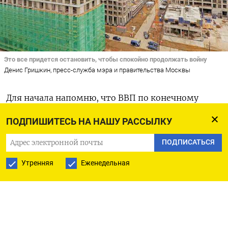
Это все придется остановить, чтобы спокойно продолжать войну
Денис Гришкин, пресс-служба мэра и правительства Москвы
Для начала напомню, что ВВП по конечному
использованию можно разложить на следующие
ПОДПИШИТЕСЬ НА НАШУ РАССЫЛКУ
компоненты: конечное потребление
ПОДПИСАТЬСЯ
(потребление домохозяйств + потребление
органов госуправления), валовое накопление
Утренняя
Еженедельная
(инвестиции +/– изменение складских запасов)
и чистый экспорт (разница между экспортом
и импортом, которая может быть как
положительной, так и отрицательной).