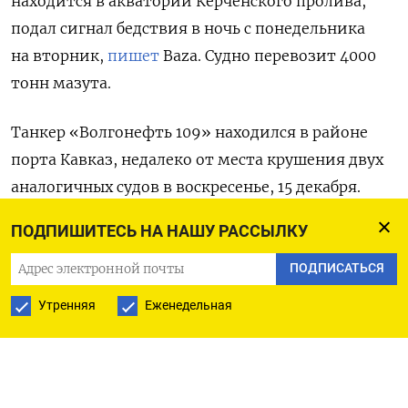
находится в акватории Керченского пролива,
подал сигнал бедствия в ночь с понедельника
на вторник,
пишет
Baza. Судно перевозит 4000
тонн мазута.
Танкер «Волгонефть 109» находился в районе
порта Кавказ, недалеко от места крушения двух
аналогичных судов в воскресенье, 15 декабря.
Капитан танкера сообщил о нарушении
ПОДПИШИТЕСЬ НА НАШУ РАССЫЛКУ
герметичности четвертого грузового танка
и о протекании мазута, который, по его словам,
ПОДПИСАТЬСЯ
попадает в балластный танк. По данным Baza,
Утренняя
Еженедельная
целостность корпуса корабля при этом
не нарушена, нефтепродукты не вытекают
в воду.