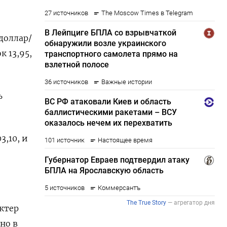
доллар/
 13,95,
ь
3,10, и
ктер
но в