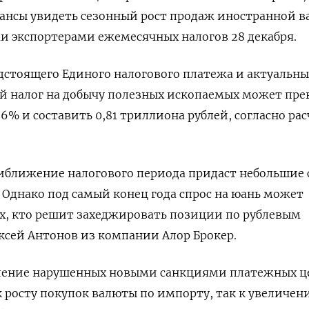
ансы увидеть сезонный рост продаж иностранной 
и экспортерами ежемесячных налогов 28 декабря.
дстоящего Единого налогового платежа и актуальны
ий налог на добычу полезных ископаемых может пре
,6% и составить 0,81 триллиона рублей, согласно ра
риближение налогового периода придаст небольшие
 Однако под самый конец года спрос на юань может
ех, кто решит захеджировать позиции по рублевым
ексей Антонов из компании Алор Брокер.
ление нарушенных новыми санкциями платежных ц
 росту покупок валюты по импорту, так к увеличен