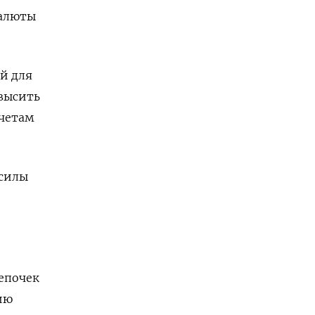
валюты
й для
высить
счетам
 силы
епочек
ию