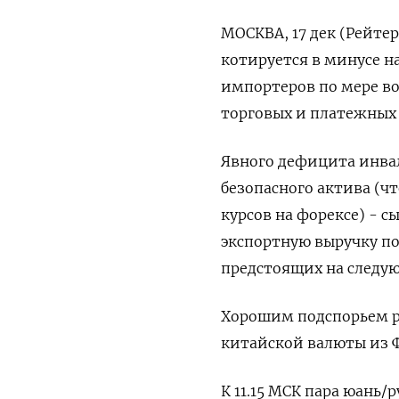
МОСКВА, 17 дек (Рейте
котируется в минусе н
импортеров по мере в
торговых и платежных 
Явного дефицита инвал
безопасного актива (ч
курсов на форексе) - 
экспортную выручку по
предстоящих на следу
Хорошим подспорьем р
китайской валюты из ФН
К 11.15 МСК пара юань