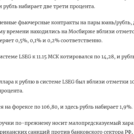
и рубль набирает две трети процента.
евные фьючерсные контракты на пары юань/рубль, 
тому времени находились на Мосбирже вблизи отметок
 теряет 0,5%, 0,1% и 0,2% соответственно.
истеме LSEG к 11.15 МСК котировался по 14,28, и рубл
лара к рублю в системе LSEG был вблизи отметки 10
процента.
 на форексе по 106,80, и здесь рубль набирает 1,9%.
ручки по-прежнему носит малопредсказуемый хара
риканских санкций против банковского сектора РФ, 