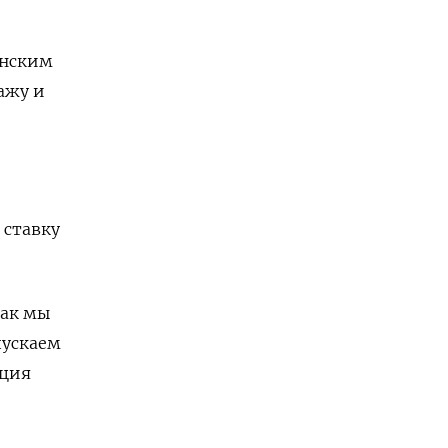
анским
ажу и
 ставку
как мы
пускаем
яция