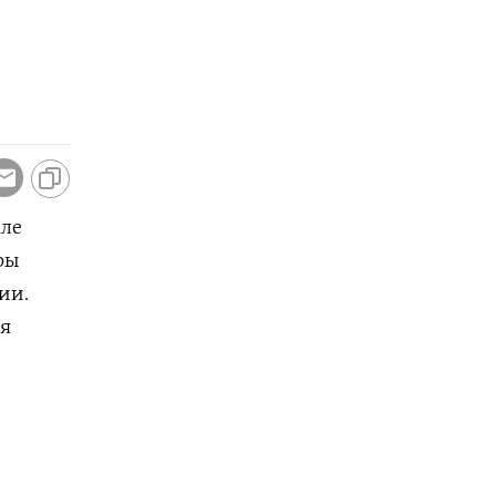
але
ры
ии.
ля