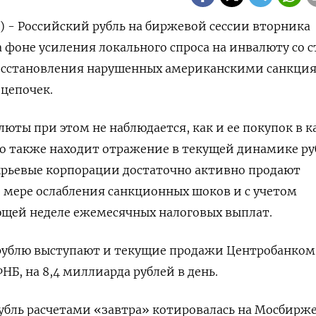
р) - Российский рубль на биржевой сессии вторника
а фоне усиления локального спроса на инвалюту со 
осстановления нарушенных американскими санкци
цепочек.
юты при этом не наблюдается, как и ее покупок в к
то также находит отражение в текущей динамике р
сырьевые корпорации достаточно активно продают
 мере ослабления санкционных шоков и с учетом
ющей неделе ежемесячных налоговых выплат.
ублю выступают и текущие продажи Центробанком
Б, на 8,4 миллиарда рублей в день.
/рубль расчетами «завтра» котировалась на Мосбирж