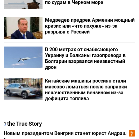
по судам в Черном море
Медведев предрек Армении мощный
кризис или «что похуже» из-за
разрыва с Россией
В 200 метрах от снабжающего
Украину и Балканы газопровода в
Болгарии взорвался неизвестный
дрон
Китайские машины россиян стали
массово ломаться после заправки
некачественным бензином из-за
дефицита топлива