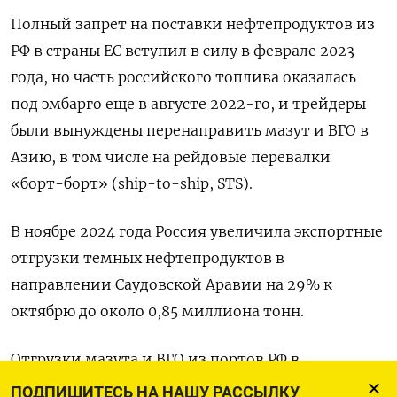
Полный запрет на поставки нефтепродуктов из
РФ в страны ЕС вступил в силу в феврале 2023
года, но часть российского топлива оказалась
под эмбарго еще в августе 2022-го, и трейдеры
были вынуждены перенаправить мазут и ВГО в
Азию, в том числе на рейдовые перевалки
«борт-борт» (ship-to-ship, STS).
В ноябре 2024 года Россия увеличила экспортные
отгрузки темных нефтепродуктов в
направлении Саудовской Аравии на 29% к
октябрю до около 0,85 миллиона тонн.
Отгрузки мазута и ВГО из портов РФ в
направлении Индии в прошлом месяце
ПОДПИШИТЕСЬ НА НАШУ РАССЫЛКУ