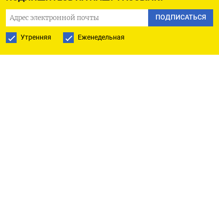
сократились на 5% к предыдущему месяцу до
ПОДПИСАТЬСЯ
около 0,47 миллиона тонн, в то время как
поставки российских темных нефтепродуктов в
Утренняя
Еженедельная
Китай упали на 25% до 0,32 миллиона тонн.
По словам трейдеров, экспорт мазута из РФ в
Китай снижается на фоне ожидаемого
пересмотра налоговых льгот на импортируемые
нефтепродукты, которые приведут к росту
затрат для покупателей.
Китай и Индия покупают российские
прямогонный мазут и ВГО для переработки в
качестве альтернативного сырья более дорогой
нефти Urals.