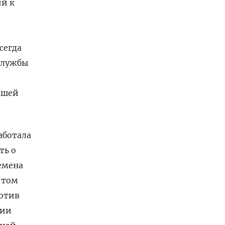
ий к
сегда
службы
ьшей
аботала
ть о
ремена
 том
ротив
нии