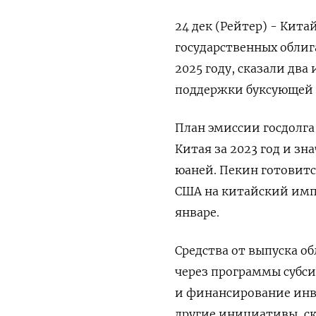
24 дек (Рейтер) - Кит
государственных облиг
2025 году, сказали дв
поддержки буксующей
План эмиссии госдолга
Китая за 2023 год и зн
юаней. Пекин готовит
США на китайский имп
январе.
Средства от выпуска о
через программы субс
и финансирование инв
другие инициативы, с