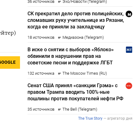
ейтер)
GOOGLE