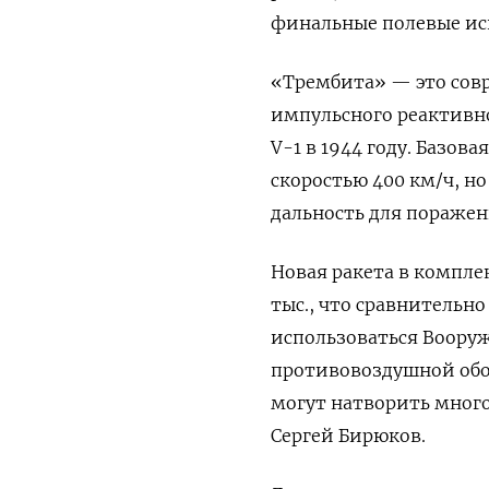
финальные полевые исп
«Трембита» — это совр
импульсного реактивн
V-1 в 1944 году. Базов
скоростью 400 км/ч, н
дальность для поражен
Новая ракета в комплек
тыс., что сравнительн
использоваться Воору
противовоздушной обо
могут натворить много
Сергей Бирюков.