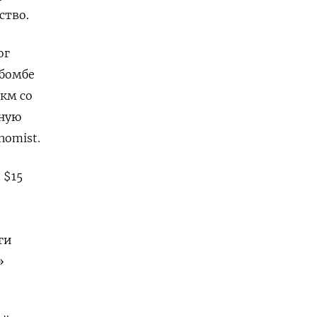
ство.
ог
 бомбе
 км со
чную
nomist.
 $15
ги
»