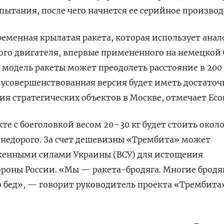
ытания, после чего начнется ее серийное производ
еменная крылатая ракета, которая использует анал
ого двигателя, впервые примененного на немецкой
ая модель ракеты может преодолеть расстояние в 200
о усовершенствованная версия будет иметь достато
ия стратегических объектов в Москве, отмечает Eco
те с боеголовкой весом 20–30 кг будет стоить около
о недорого. За счет дешевизны «Трембита» может
женными силами Украины (ВСУ) для истощения
роны России. «Мы — ракета-бродяга. Многие бродя
 бед», — говорит руководитель проекта «Трембита