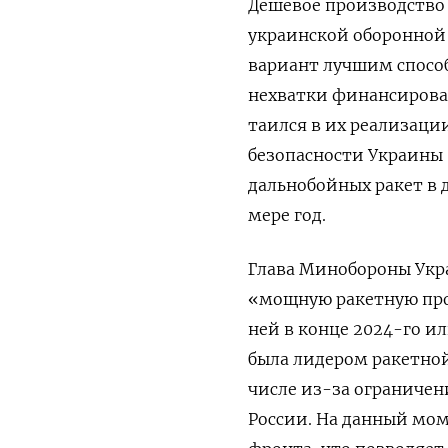
Дешевое производство
украинской оборонной
вариант лучшим спосо
нехватки финансирован
таился в их реализаци
безопасности Украины 
дальнобойных ракет в 
мере год.
Глава Минобороны Укра
«мощную ракетную прог
ней в конце 2024-го ил
была лидером ракетной
числе из-за ограниче
России. На данный мо