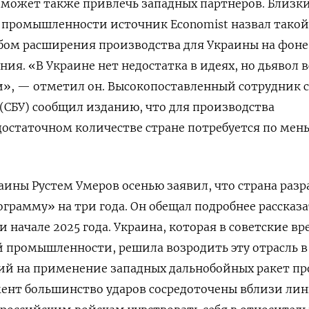
 может также привлечь западных партнеров. Близк
 промышленности источник Economist назвал такой
бом расширения производства для Украины на фоне
ия. «В Украине нет недостатка в идеях, но дьявол в
и», — отметил он. Высокопоставленный сотрудник 
(СБУ) сообщил изданию, что для производства
достаточном количестве стране потребуется по мен
ины Рустем Умеров осенью заявил, что страна разр
рамму» на три года. Он обещал подробнее рассказа
и начале 2025 года. Украина, которая в советские в
 промышленности, решила возродить эту отрасль в
ний на применение западных дальнобойных ракет п
мент большинство ударов сосредоточены вблизи ли