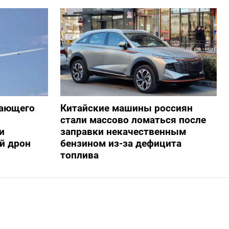
жающего
Китайские машины россиян
стали массово ломаться после
и
заправки некачественным
й дрон
бензином из-за дефицита
топлива