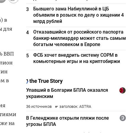
Бывшего зама Набиуллиной в ЦБ
3
объявили в розыск по делу о хищении 4
) в
млрд рублей
ы для
Отказавшийся от российского паспорта
4
банкир-миллиардер может стать самым
богатым человеком в Европе
4% ВВП
ФСБ хочет внедрить систему СОРМ в
5
комьютерные игры и на криптобиржи
ллион
лин
ом в
ия
ятиями
кже на