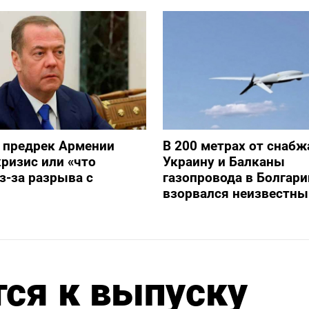
 предрек Армении
В 200 метрах от снаб
ризис или «что
Украину и Балканы
з-за разрыва с
газопровода в Болгари
взорвался неизвестны
тся к выпуску