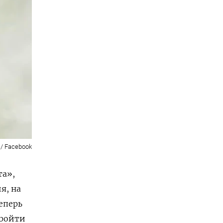
/ Facebook
та»,
я, на
Теперь
пройти