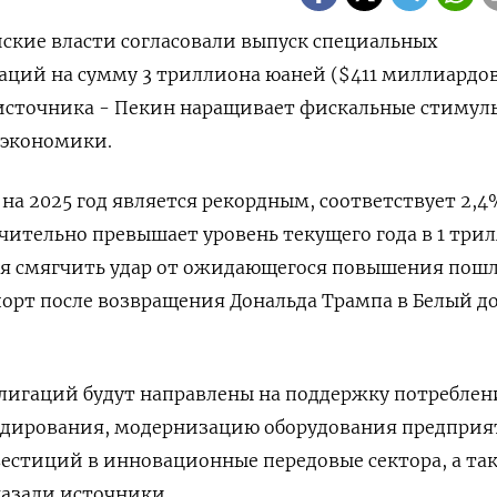
айские власти согласовали выпуск специальных
аций на сумму 3 триллиона юаней ($411 миллиардов
а источника - Пекин наращивает фискальные стимул
 экономики.
 на 2025 год является рекордным, соответствует 2,
ачительно превышает уровень текущего года в 1 три
ся смягчить удар от ожидающегося повышения пош
орт после возвращения Дональда Трампа в Белый д
блигаций будут направлены на поддержку потреблен
идирования, модернизацию оборудования предпри
естиций в инновационные передовые сектора, а та
казали источники.