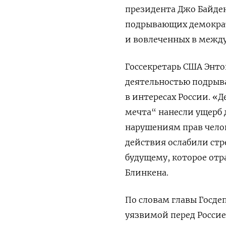
президента Джо Байден
подрывающих демократ
и вовлеченных в межд
Госсекретарь США Энт
деятельностью подрыва
в интересах России. 
мечта“ нанесли ущерб
нарушениям прав челов
действия ослабили стр
будущему, которое отр
Блинкена.
По словам главы Госде
уязвимой перед Россие