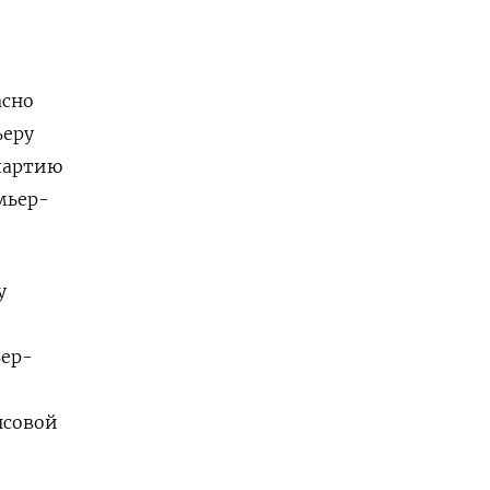
асно
ьеру
 партию
мьер-
у
ьер-
нсовой