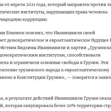
а от апреля 2021 года, который направлен против л
ические институты, нарушающих права человека
ународную коррупцию.
они Блинкен пояснил, что Иванишвили своей
ет демократическое и евроатлантическое будущее 
«Действия Бидзины Иванишвили и партии „Грузинск
 демократическим институтам, способствовали
ека и ограничили основные свободы в Грузии. Эти
емление грузинского народа к евроатлантическому
ажено в Конституции Грузии», — говорится в заяв
па, в результате действий Иванишвили Грузия оказа
й, которая оккупировала более 20% территории стр