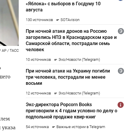
/ AP / ТАСС
о
шего
олем
 указа