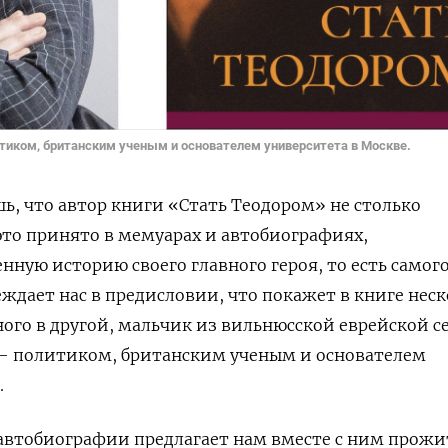
итиком, британским ученым и основателем университета в Москве.
ь, что автор книги «Стать Теодором» не столько
это принято в мемуарах и автобиографиях,
ную историю своего главного героя, то есть самого
дает нас в предисловии, что покажет в книге нес
ного в другой, мальчик из вильнюсской еврейской с
— политиком, британским ученым и основателем
.
 автобиографии предлагает
нам вместе с ним прожи