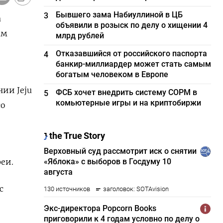
Бывшего зама Набиуллиной в ЦБ
3
а
объявили в розыск по делу о хищении 4
ом
млрд рублей
Отказавшийся от российского паспорта
4
банкир-миллиардер может стать самым
богатым человеком в Европе
ии Jeju
ФСБ хочет внедрить систему СОРМ в
5
комьютерные игры и на криптобиржи
со
еи.
с