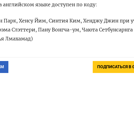
 английском языке доступен по коду:
 Парк, Хенсу Йим, Синтия Ким, Хенджу Джин при 
рэма Слэттери, Пану Вонгча-ум, Чаюта Сетбунсарнга
Ая Лмахамад)
АМ
ПОДПИСАТЬСЯ В 