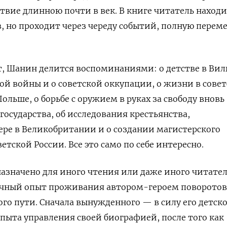
твие длинною почти в век. В книге читатель наход
в, но проходит через череду событий, полную перем
, Шанин делится воспоминаниями: о детстве в Вил
ой войны и о советской оккупации, о жизни в сове
Польше, о борьбе с оружием в руках за свободу вновь
государства, об исследования крестьянства,
ере в Великобритании и о создании магистерского
етской России. Все это само по себе интересно.
назначено для иного чтения или даже иного читател
чный опыт проживания автором-героем поворотов
го пути. Сначала вынужденного — в силу его детск
опыта управления своей биографией, после того как