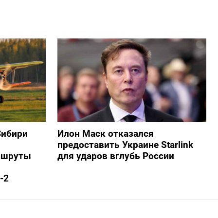
Сибири
Илон Маск отказался
предоставить Украине Starlink
ршруты
для ударов вглубь России
-2