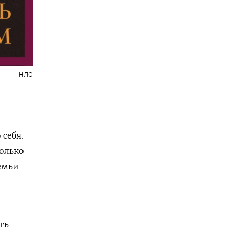
НЛО
 себя.
колько
емьи
ть