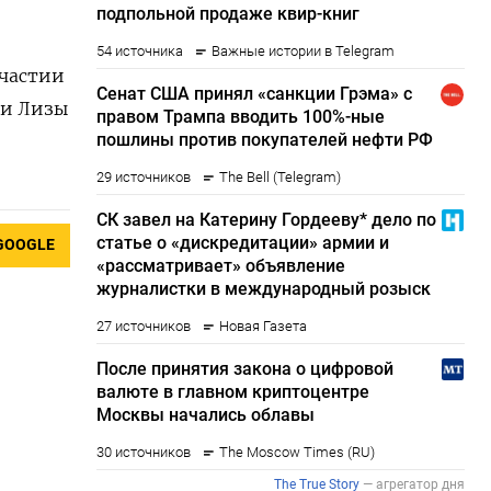
участии
 и Лизы
GOOGLE