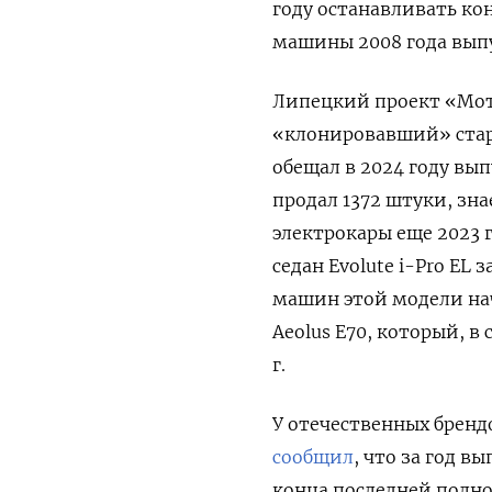
году останавливать ко
машины 2008 года выпу
Липецкий проект «Мото
«клонировавший» стары
обещал в 2024 году вып
продал 1372 штуки, зна
электрокары еще 2023 
седан Evolute i-Pro EL
машин этой модели начи
Aeolus E70, который, в 
г.
У отечественных бренд
сообщил
, что за год в
конца последней полно