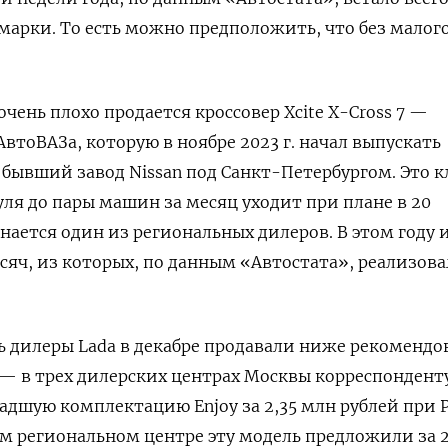
марки. То есть можно предположить, что без малого
чень плохо продается кроссовер Xcite X-Cross 7 —
втоВАЗа, которую в ноябре 2023 г. начал выпускать
ывший завод Nissan под Санкт-Петербургом. Это к
 нуля до пары машин за месяц уходит при плане в 20
ается один из региональных дилеров. В этом году 
сяч, из которых, по данным «Автостата», реализов
ль дилеры Lada в декабре продавали ниже рекоменд
— в трех дилерских центрах Москвы корреспондент
адшую комплектацию Enjoy за 2,35 млн рублей при 
ном региональном центре эту модель предложили за 2