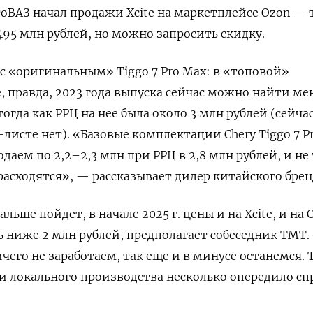
тоВАЗ начал продажи Xcite на маркетплейсе Ozon — 
495 млн рублей, но можно запросить скидку.
с «оригинальным» Tiggo 7 Pro Max: в «топовой»
, правда, 2023 года выпуска сейчас можно найти м
 тогда как РРЦ на нее была около 3 млн рублей (сейча
листе нет). «Базовые комплектации Chery Tiggo 7 Pr
одаем по 2,2–2,3 млн при РРЦ в 2,8 млн рублей, и не 
асходятся», — рассказывает дилер китайского брен
льше пойдет, в начале 2025 г. цены и на Xcite, и на 
ть ниже 2 млн рублей, предполагает собеседник TMT.
чего не заработаем, так еще и в минусе останемся. 
и локального производства несколько опередило сп