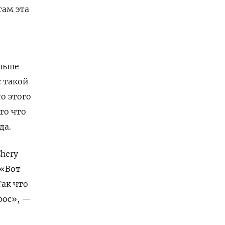
там эта
еньше
с такой
o этого
то что
да.
Chery
 «Вот
Так что
рос», —