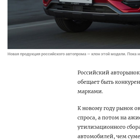
Новая продукция российского автопрома — клон этой модели. Пока не
Российский авторынок
обещает быть конкур
марками.
К новому году рынок о
спроса, а потом на аж
утилизационного сбор
автомобилей, чем суме