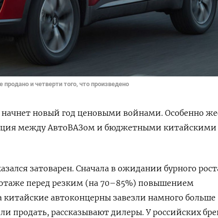
 продано и четверти того, что произведено
 начнет новый год ценовыми войнами. Особенно ж
енция между АвтоВАЗом и бюджетными китайскими
казался затоварен. Сначала в ожидании бурного рост
иотаже перед резким (на 70–85%) повышением
а китайские автоконцерны завезли намного больше
ли продать, рассказывают дилеры. У российских бре