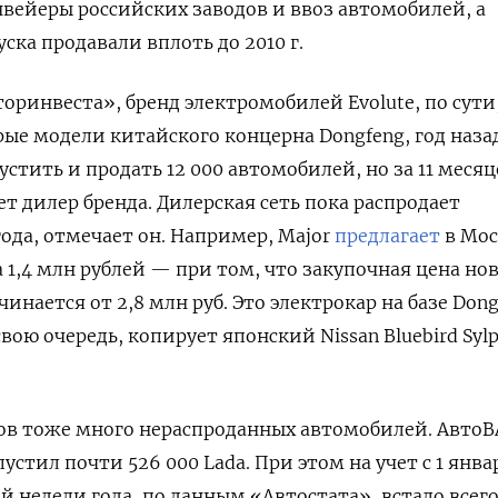
нвейеры российских заводов и ввоз автомобилей, а
ска продавали вплоть до 2010 г.
ринвеста», бренд электромобилей Evolute, по сути
е модели китайского концерна Dongfeng, год наза
устить и продать 12 000 автомобилей, но за 11 месяц
ет дилер бренда. Дилерская сеть пока распродает
года, отмечает он. Например, Major
предлагает
в Мос
 за 1,4 млн рублей — при том, что закупочная цена но
нается от 2,8 млн руб. Это электрокар на базе Dong
свою очередь, копирует японский Nissan Bluebird Syl
ов тоже много нераспроданных автомобилей. АвтоВ
ыпустил почти 526 000 Lada. При этом на учет с 1 янва
й недели года, по данным «Автостата», встало всего