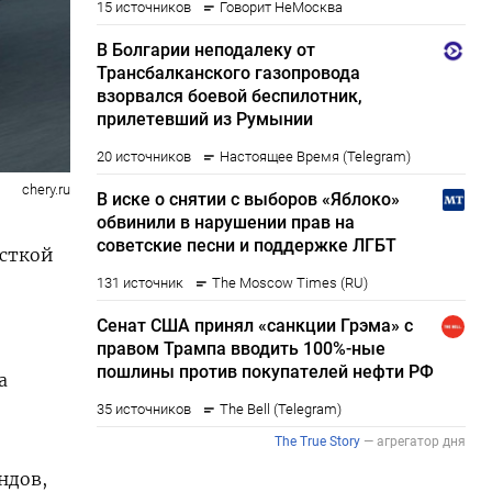
chery.ru
есткой
а
ндов,