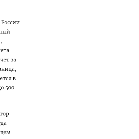
 России
ьный
,
чета
чет за
зница,
ется в
до 500
ктор
гда
ющем