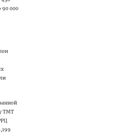
 90 000
лон
их
али
ованной
у TMT
РРЦ
,199