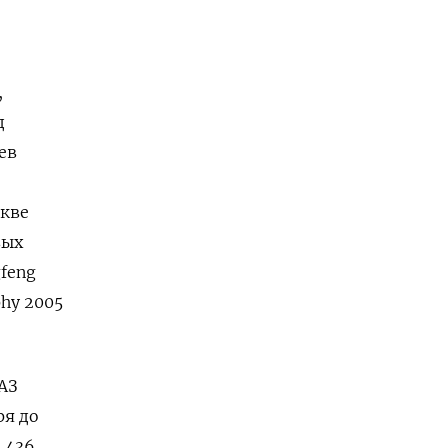
,
д
ев
кве
вых
feng
phy 2005
АЗ
ря до
 436