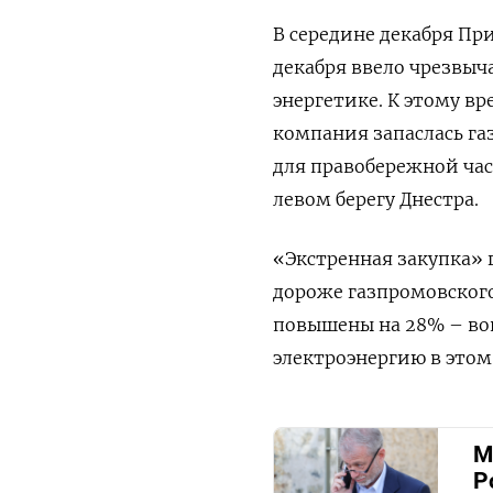
В середине декабря При
декабря ввело чрезвыч
энергетике. К этому в
компания запаслась газ
для правобережной час
левом берегу Днестра.
«Экстренная закупка» г
дороже газпромовского
повышены на 28% – воп
электроэнергию в этом
М
Р