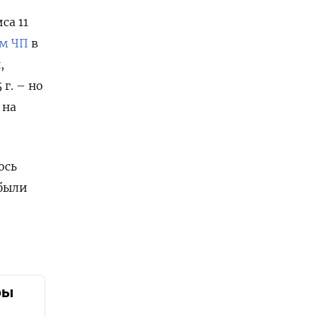
са 11
м ЧП
в
,
г. – но
 на
ось
 были
e
ры