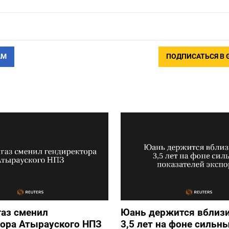
@moscowtimes_ru
АМ
ПОДПИСАТЬСЯ В 
ПОДПИСАТЬСЯ
аз сменил
Юань держится вблизи
тора Атырауского НПЗ
3,5 лет на фоне сильн