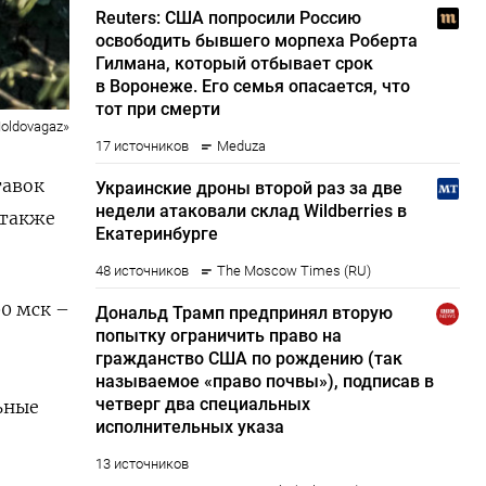
oldovagaz»
тавок
 также
00 мск –
ьные