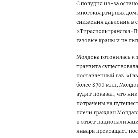
С полудня из-за остано
многоквартирных домах
снижения давления в с
«Тираспольтрансгаз-П
газовые краны и не пы
Молдова готовилась к 
транзита существовала 
поставленный газ. «Га
более $700 млн, Молд
аудит показал, что ник
потрачены на путешест
плечи граждан Молдав
в ответ национализац
января прекращает пос