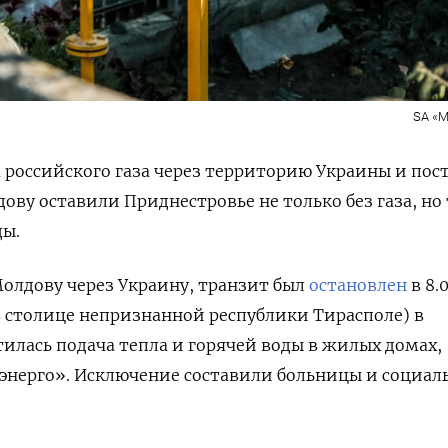
SA «M
российского газа через территорию Украины и пос
ову оставили Приднестровье не только без газа, но
ды.
Молдову через Украину, транзит был
остановлен
в 8.
 в столице непризнанной республики Тирасполе) в
илась подача тепла и горячей воды в жилых домах,
энерго». Исключение составили больницы и социал