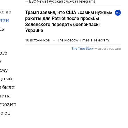
ко до
нии
ть
ого
а
ему
одный
и были
г на
грозил
о с 1