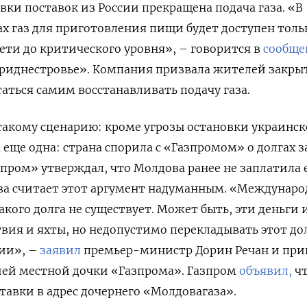
вки поставок из России прекращена подача газа. «В
 газ для приготовления пищи будет доступен толь
ети до критического уровня», – говорится в
сообще
риднестровье». Компания призвала жителей закры
таться самим восстанавливать подачу газа.
такому сценарию: кроме угрозы остановки украинск
еще одна: страна спорила с «Газпромом» о долгах з
зпром» утверждал, что Молдова ранее не заплатила 
ова считает этот аргумент надуманным. «Междунар
акого долга не существует. Может быть, эти деньги 
вия и яхты, но недопустимо перекладывать этот дол
ии», –
заявил
премьер-министр Дорин Речан и при
ией местной дочки «Газпрома». Газпром
объявил,
чт
тавки в адрес дочернего «Молдовагаза».