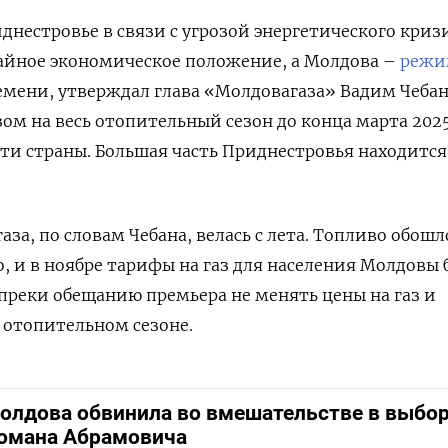
днестровье в связи с угрозой энергетического кризи
айное экономическое положение, а Молдова –
режи
ремени, утверждал глава «Молдовагаза» Вадим Чебан
ом на весь отопительный сезон до конца марта 2025 
ти страны. Большая часть Приднестровья находится
аза, по словам Чебана, велась с лета. Топливо обошл
, и в ноябре тарифы на газ для населения Молдовы
реки обещанию премьера не менять цены на газ и
Подписывайтесь на Th
 отопительном сезоне.
Moscow Times
олдова обвинила во вмешательстве в выбо
в Telegram —
омана Абрамовича