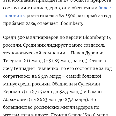
состояния миллиардеров, они обеспечили
более
половины
роста индекса S&P 500, который за год
прибавил 24%, отмечает Bloomberg.
Среди 500 миллиардеров по версии Bloomberg 14
россиян. Среди них лидирует также создатель
технологической компании – Павел Дуров из
Telegram
$11 млрд (+$1,85 млрд за год). Столько
же у Геннадия Тимченко, но его состояние за год
сократилось на $3,17 млрд – самый большой
минус среди россиян. Обеднели и Сулейман
Керимов (на $725 млн до $8,3 млрд) и Роман
Абрамович (на $623 млн до $7,4 млрд). Но
большинство российских миллиардеров по
итогам года в плюсе: Леонид Федун ($10,8 млрд,