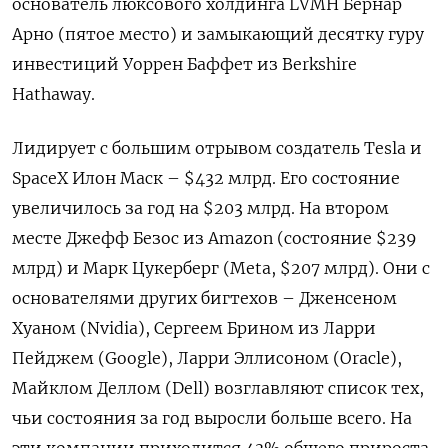
основатель люксового холдинга LVMH Бернар
Арно (пятое место) и замыкающий десятку гуру
инвестиций Уоррен Баффет из Berkshire
Hathaway.
Лидирует с большим отрывом создатель Tesla и
SpaceX Илон Маск – $432 млрд. Его состояние
увеличилось за год на $203 млрд. На втором
месте Джефф Безос из Amazon (состояние $239
млрд) и Марк Цукерберг (Meta, $207 млрд). Они с
основателями других бигтехов – Дженсеном
Хуаном (Nvidia), Сергеем Брином из Ларри
Пейджем (Google), Ларри Эллисоном (Oracle),
Майклом Деллом (Dell) возглавляют список тех,
чьи состояния за год выросли больше всего. На
эти компании приходится 43% общего прироста