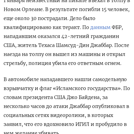
1 января неизвестный на пикапе въехал в толпу в
Новом Орлеане. В результате погибли 15 человек,
еще около 30 пострадали. Дело было
квалифицировано как теракт. По
данным
ФБР,
нападавшим оказался 42-летний гражданин
США, житель Техаса Шамсуд-Дин Джаббар. После
наезда на толпу он вышел из машины и открыл
стрельбу, полиция убила его ответным огнем.
В автомобиле нападавшего нашли самодельную
взрывчатку и флаг «Исламского государства». По
словам президента США Джо Байдена, за
несколько часов до атаки Джаббар опубликовал в
социальных сетях видеоролики, в которых
заявил, что его вдохновило ИГИЛ и пробудило в
нем желание убивать.