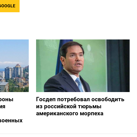
GOOGLE
дроны
Госдеп потребовал освободить
мя
из российской тюрьмы
американского морпеха
военных