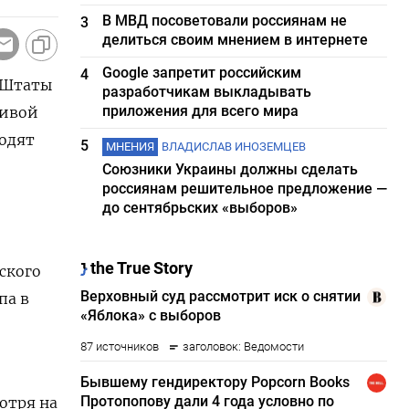
В МВД посоветовали россиянам не
3
делиться своим мнением в интернете
Google запретит российским
4
 Штаты
разработчикам выкладывать
приложения для всего мира
чивой
ходят
5
МНЕНИЯ
ВЛАДИСЛАВ ИНОЗЕМЦЕВ
Союзники Украины должны сделать
россиянам решительное предложение —
до сентябрьских «выборов»
ского
па в
отря на