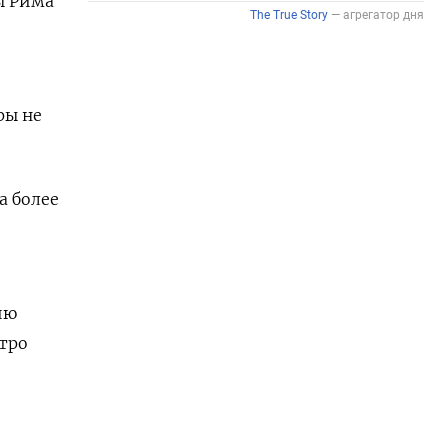
ы Рима
ры не
а более
ию
тро