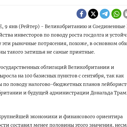
9 янв (Рейтер) - Великобританию и Соединенные
йства инвесторов по поводу роста госдолга и устой
 эти рыночные потрясения, похоже, в основном об
ны такого затишья не самые приятные.
 государственных облигаций Великобритании и
росла на 100 базисных пунктов с сентября, так как
ы по поводу налогово-бюджетных планов лейборист
британии и будущей администрации Дональда Трам
 крупнейшей экономики и финансового ориентира
ости составил менее половины этого значения, несм