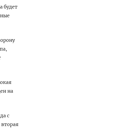
а будет
чные
торону
па,
т
сокая
ен на
да с
 вторая