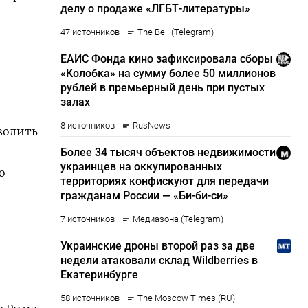
волить
о