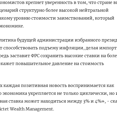
ономистов крепнет уверенность в том, что стране 
ценарий структурно более высокой нейтральной
такому уровню стоимости заимствований, который
 экономике.
литика будущей администрации избранного прези
т способствовать подъему инфляции, делая импорт
редь заставит ФРС сохранить высокие ставки на боле
окажет повышательное давление на стоимость
х каждая позитивная новость воспринимается как
то экономика укрепляется не только циклически, но 
ьная ставка может находиться между 3% и 4%», - ск
ctet Wealth Management.