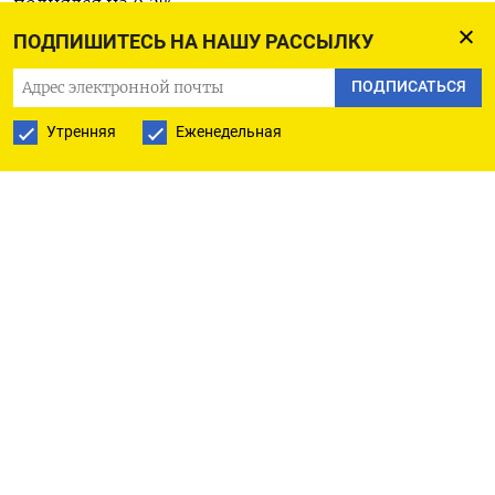
поднялся на 0,3%.
ПОДПИШИТЕСЬ НА НАШУ РАССЫЛКУ
Оригинал сообщения на английском языке
ПОДПИСАТЬСЯ
доступен по коду: (Шашват Чаухан и Нихил
Шарм, перевел Томаш Каник)
Утренняя
Еженедельная
ПОДПИСАТЬСЯ НА ТЕЛЕГРАМ
ПОДПИСАТЬСЯ В GOOGLE