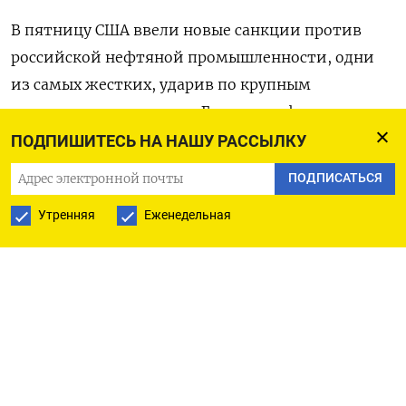
В пятницу США ввели новые санкции против
российской нефтяной промышленности, одни
из самых жестких, ударив по крупным
экспортерам, таким как Газпромнефть и
Сургутнефтегаз , страховщикам, трейдерам и
ПОДПИШИТЕСЬ НА НАШУ РАССЫЛКУ
флоту.
ПОДПИСАТЬСЯ
Газпромнефть сообщила в пятницу, что в
Утренняя
Еженедельная
течение последних двух лет последовательно
готовилась к различным негативным
санкционным сценариям и с 2022 года уже
находится под односторонними иностранными
санкциями, поэтому многие подобные
ограничения уже учтены в операционных
процессах.