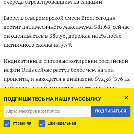
очередь отреагировавшим на санкции.
Баррель североморской смеси Brent сегодня
достиг пятимесячного максимума $81,68, сейчас
он оценивается в $80,56, дорожая на 1% после
пятничного скачка на 3,7%.
Индикативные спотовые котировки российской
нефти Urals сейчас растут более чем на три
процента, и находятся в диапазоне $72,38-$76,12
за баррель в зависимости от места поставки
<URL-E> <URL-NWE-E>.
ПОДПИШИТЕСЬ НА НАШУ РАССЫЛКУ
ПОДПИСАТЬСЯ
Нефтяные котировки будет лихорадить до тех
пор, пока возможное выпадение российской
Утренняя
Еженедельная
нефти с глобального рынка не начнет