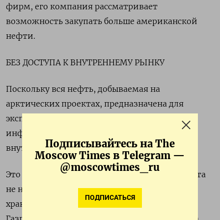
фирм, его компания рассматривает
возможность закупать больше американской
нефти.
БЕЗ ДОСТУПА К ВНУТРЕННЕМУ РЫНКУ
Поскольку вся нефть, добываемая на
арктических проектах, предназначена для
экспорта, нет никакой логистической
инфраструктуры для ее подачи в российскую
Подписывайтесь на The
внутреннюю систему нефтепроводов.
Moscow Times в Telegram —
@moscowtimes_ru
Это означает, что если покупатели на эти сорта
не найдутся, добываемую нефть придется
ПОДПИСАТЬСЯ
хранить в плавучих хранилищах, либо
Газпромнефти придется сократить добычу на