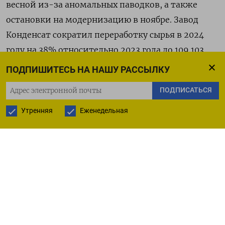
весной из-за аномальных паводков, а также
остановки на модернизацию в ноябре. Завод
Конденсат сократил переработку сырья в 2024
году на 38% относительно 2023 года до 109.103
тонн. Завод, испытывающий дефицит нефти, с
ПОДПИШИТЕСЬ НА НАШУ РАССЫЛКУ
февраля 2024 года перерабатывает российскую
ПОДПИСАТЬСЯ
нафту. Проектные мощности Павлодарского и
Чимкентского НПЗ составляют по 6 миллионов
Утренняя
Еженедельная
тонн сырья в год, Атырауского - 5,5 миллиона
тонн, Конденсата - 850.000 тонн. Стоимость
переработки нефти на Павлодарском НХЗ равна
26.500 тенге за тонну без НДС, на Атырауском
НПЗ - 54.450 тенге за тонну, на Чимкентском
НПЗ - 35.336 тенге за тонну, по данным заводов и
отраслевых источников. Глубина переработки на