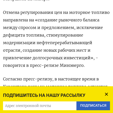
Отмена регулирования цен на моторное топливо
направлена на «создание рыночного баланса
между спросом и предложением, исключение
дефицита топлива, стимулирование
модернизации нефтеперерабатывающей
отрасли, создание новых рабочих мест и
привлечение долгосрочных инвестиций», -
говорится в пресс-релизе Минэнерго.
Согласно пресс-релизу, в настоящее время в
Казахстане цены на моторное топливо остаются
одними из самых низких в мире, что
ПОДПИШИТЕСЬ НА НАШУ РАССЫЛКУ
«провоцирует дефицит, невозможность
ПОДПИСАТЬСЯ
модернизации отрасли, вывоз топлива за