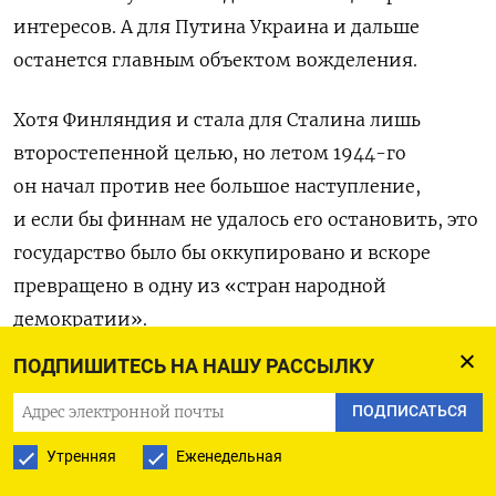
интересов. А для Путина Украина и дальше
останется главным объектом вожделения.
Хотя Финляндия и стала для Сталина лишь
второстепенной целью, но летом 1944-го
он начал против нее большое наступление,
и если бы финнам не удалось его остановить, это
государство было бы оккупировано и вскоре
превращено в одну из «стран народной
демократии».
ПОДПИШИТЕСЬ НА НАШУ РАССЫЛКУ
Финнов на этом этапе спасли, во-первых,
стойкость их армии, а во-вторых, непридание
ПОДПИСАТЬСЯ
Сталиным чрезмерного значения фронту против
Утренняя
Еженедельная
них.