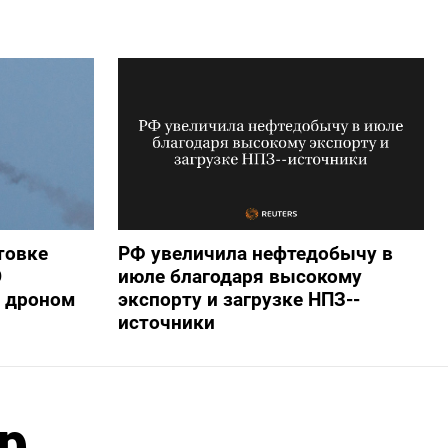
товке
РФ увеличила нефтедобычу в
О
июле благодаря высокому
 дроном
экспорту и загрузке НПЗ--
источники
р