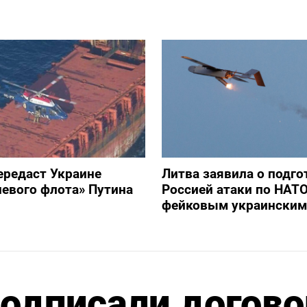
ередаст Украине
Литва заявила о подго
невого флота» Путина
Россией атаки по НАТ
фейковым украинским
подписали догово