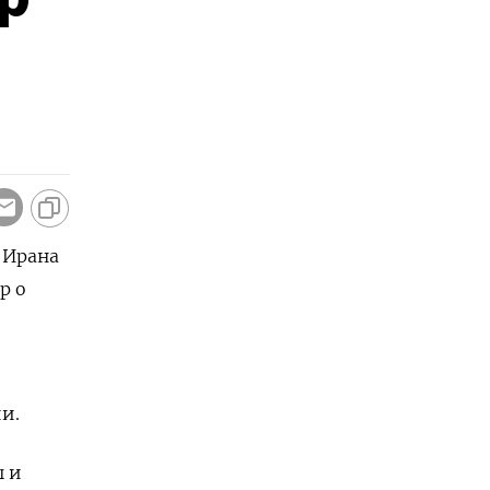
 Ирана
р о
и.
ы и