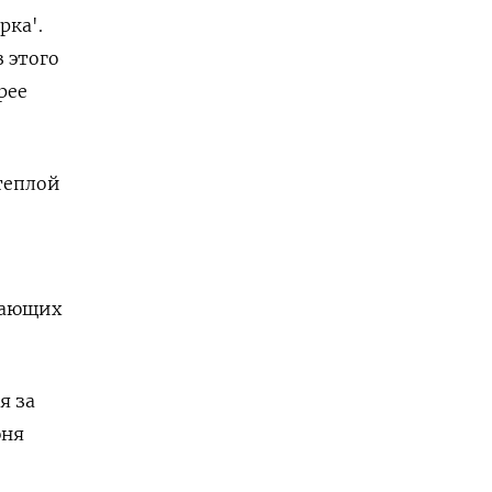
рка'.
з этого
рее
теплой
елающих
я за
юня