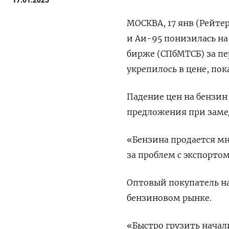
17.01.2025
МОСКВА, 17 янв (Рейте
и Аи-95 понизилась н
бирже (СПбМТСБ) за пе
укрепилось в цене, по
Падение цен на бензин
предложения при заме
«Бензина продается мн
за проблем с экспортом
Оптовый покупатель н
бензиновом рынке.
«Быстро грузить начали