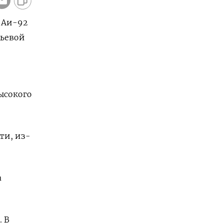
 Аи-92
рьевой
ысокого
ти, из-
а
. В