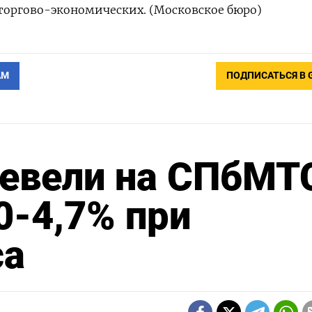
в торгово-экономических. (Московское бюро)
АМ
ПОДПИСАТЬСЯ В 
евели на СПбМТ
0-4,7% при
са