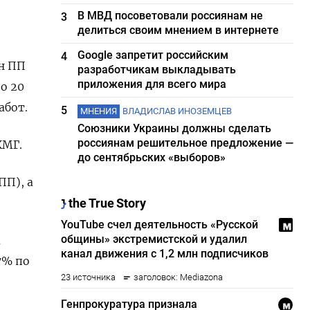
В МВД посоветовали россиянам не
3
делиться своим мнением в интернете
Google запретит российским
4
нн ПП
разработчикам выкладывать
приложения для всего мира
о 20
абот.
5
МНЕНИЯ
ВЛАДИСЛАВ ИНОЗЕМЦЕВ
Союзники Украины должны сделать
россиянам решительное предложение —
КМГ.
до сентябрьских «выборов»
ПП), а
а
7% по