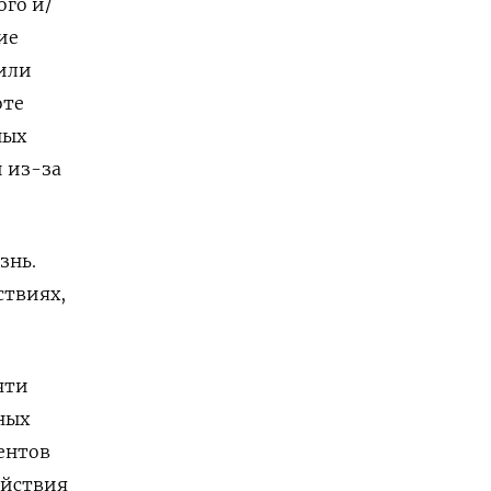
го и/
ие
 или
оте
ных
 из-за
знь.
ствиях,
чти
ных
дентов
ействия