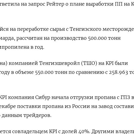
ветила на запрос Рейтер о плане выработки ПП на K
ся на переработке сырья с Тенгизского месторожд
арда, рассчитан на производство 500.000 тонн
пропилена в год.
на) компанией Тенгизшевройл (ТШО) на KPI были
оду в объеме 550.000 тонн по сравнению с 258.963 т
 KPI компания Сибур начала отгрузки пропана с ГПЗ 
екабре поставки пропана из России на завод состав
о данным трейдеров.
ется совладельцем KPI с долей 40%. Другими владе