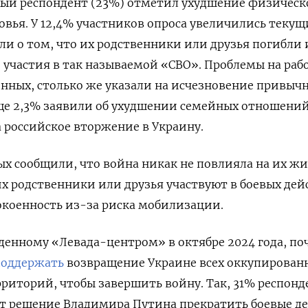
ый респондент (23%) отметил ухудшение физическо
овья. У 12,4% участников опроса увеличились текущ
или
о том, что их родственники или друзья погибли
е участия
в так называемой «СВО». Проблемы на раб
нных, столько же указали на исчезновение привыч
ще 2,3% заявили об ухудшении семейных отношений
а российское вторжение в Украину.
 сообщили, что война никак не повлияла на их жи
их родственники или друзья участвуют в боевых дей
окоенность из-за риска мобилизации.
еденному «Левада-центром» в октябре 2024 года, по
поддержать
возвращение Украине всех оккупирован
ерриторий, чтобы завершить войну. Так, 31% респон
ат решение Владимира Путина прекратить боевые д