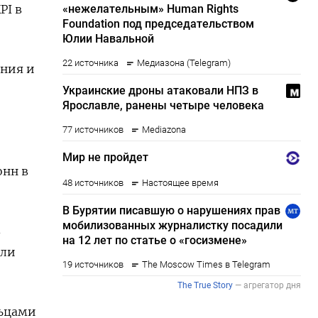
PI в
ения и
онн в
в
или
льцами