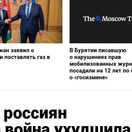
жан заявил о
В Бурятии писавшую
и поставлять газ в
о нарушениях прав
мобилизованных журн
посадили на 12 лет по 
о «госизмене»
 россиян
о война ухудшила