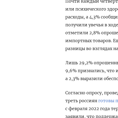
Почти каждый четверт
или психического здор
расходы, а 4,3% сообщ
получили увечья в ход
отметили 2,8% опроше
импортных товаров. Е
разницы во взглядах н
Лишь 29,2% опрошенных
9,6% признались, что 
а 2,3% выразили обесп
Согласно опросу, пров
треть россиян
готовы 
с февраля 2022 года т
заявили, что поддерж