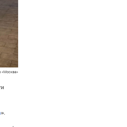
о «Москва»
ти
а
».