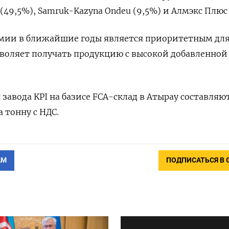
49,5%), Samruk-Kazyna Ondeu (9,5%) и Алмэкс Плюс 
мии в ближайшие годы является приоритетным дл
озволяет получать продукцию с высокой добавленной
завода KPI на базисе FCA-склад в Атырау составляю
а тонну с НДС.
АМ
ПОДПИСАТЬСЯ В 