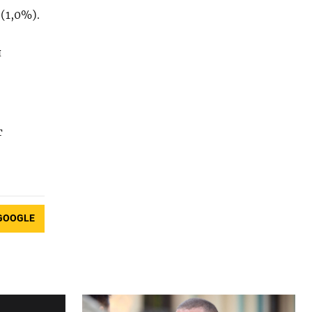
(1,0%).
я
т
GOOGLE