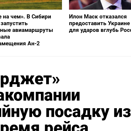
е на чем». В Сибири
Илон Маск отказался
 запустить
предоставить Украине S
ьные авиамаршруты
для ударов вглубь Рос
вала
амещения Ан-2
ерджет»
иакомпании
йную посадку из
время рейса