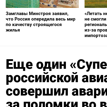
Замглавы Минстроя заявил,
«Летать н
что Россия опередила весь мир
не смогли
по качеству строящегося
регионал
жилья
из-за про
импортоз
Еще один «Суп
российской ав
совершил авари
за поломки во 