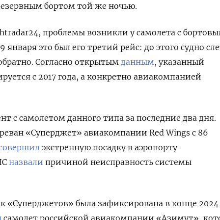
резервным бортом той же ночью.
ghtradar24, проблемы возникли у самолета с бортов
9 января это был его третий рейс: до этого судно сл
обратно. Согласно открытым
данным
, указанный
руется с 2017 года, а конкретно авиакомпанией
нт с самолетом данного типа за последние два дня.
Ереван
«Суперджет»
авиакомпании Red Wings с 86
совершил
экстренную посадку в аэропорту
ЧС
назвали
причиной неисправность системы
ок
«Суперджетов»
была зафиксирована в конце 2024 
я
самолет российской авиакомпании «Азимут», ко