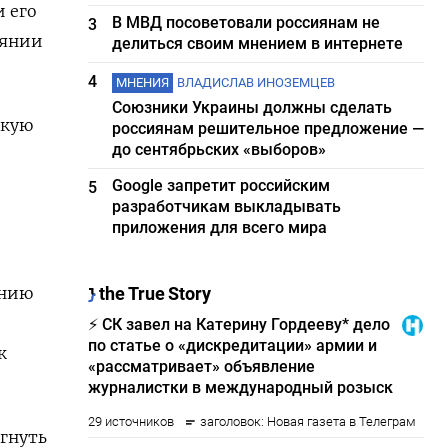
 его
В МВД посоветовали россиянам не
3
иянии
делиться своим мнением в интернете
4
МНЕНИЯ
ВЛАДИСЛАВ ИНОЗЕМЦЕВ
Союзники Украины должны сделать
скую
россиянам решительное предложение —
до сентябрьских «выборов»
Google запретит российским
5
разработчикам выкладывать
приложения для всего мира
ению
к
егнуть