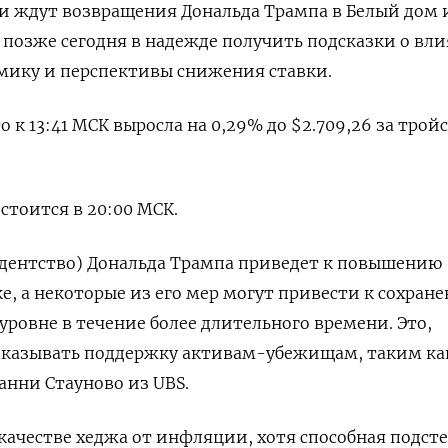
ки ждут возвращения Дональда Трампа в Белый дом и
позже сегодня в надежде получить подсказки о вл
мику и перспективы снижения ставки.
о к 13:41 МСК выросла на 0,29% до $2.709,26​ за трой
стоится в 20:00 МСК.
идентство) Дональда Трампа приведет к повышению
е, а некоторые из его мер могут привести к сохран
ровне в течение более длительного времени. Это,
оказывать поддержку активам-убежищам, таким ка
анни Стауново из UBS.
 качестве хеджа от инфляции, хотя способная подст