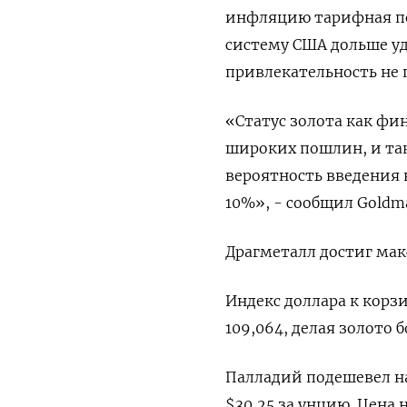
инфляцию тарифная по
систему США дольше у
привлекательность не 
«Статус золота как фи
широких пошлин, и та
вероятность введения 
10%», - сообщил Goldma
Драгметалл достиг макс
Индекс доллара к корзи
109,064​, делая золото
Палладий подешевел на 
$30,25​ за унцию. Цена 