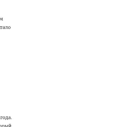
ым
етало
года.
торый