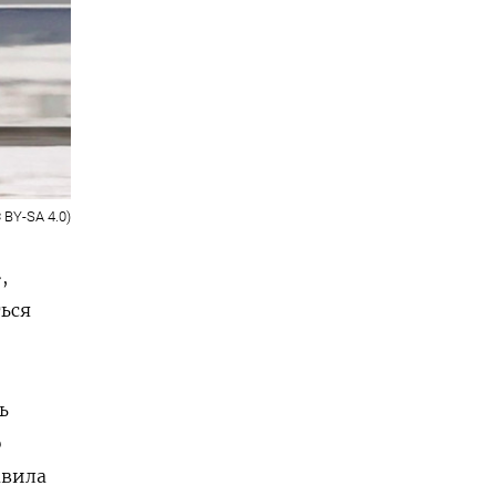
 BY-SA 4.0)
,
ься
ь
ю
авила