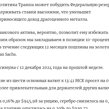
литика Трампа может побудить Федеральную резе
держивать ставки высокими, что уменьшит
приносящего доход драгоценного металла.
нансового актива, вероятно, позволит ему избежать
ким образом мы закладываем в позиции 10-процен
в течение следующих 12 месяцев пошлины на золото
n Sachs.
имума с 12 декабря 2024 года на прошлой неделе.
не из шести основных валют к 13:41 МСК просел на 
 более привлекательным для держателей других валю
0,16% до $945,98​​ за унцию, серебро снизилось на 0
на платину опустилась на 0,29% до $939,72.