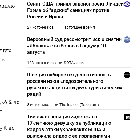
рвную
тную
 в
0,26% до
т.
,3% до