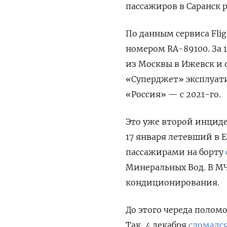
пассажиров в Саранск 
По данным сервиса Fli
номером RA-89100. За 1
из Москвы в Ижевск и 
«Суперджет» эксплуати
«Россия» — с 2021-го.
Это уже второй инциде
17 января летевший в 
пассажирами на борту
Минеральных Вод. В М
кондиционирования.
До этого череда полом
Так, 4 декабря
сломалс