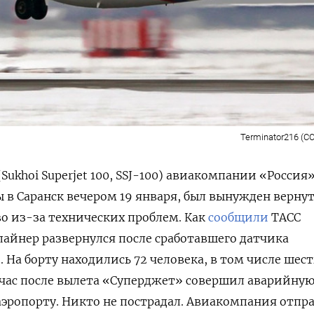
Terminator216 (CC
ukhoi Superjet 100, SSJ-100) авиакомпании «Россия»
в Саранск вечером 19 января, был вынужден вернут
о из-за технических проблем. Как
сообщили
ТАСС
 лайнер развернулся после сработавшего датчика
 На борту находились 72 человека, в том числе шест
 час после вылета «Суперджет» совершил аварийну
аэропорту. Никто не пострадал. Авиакомпания отпр