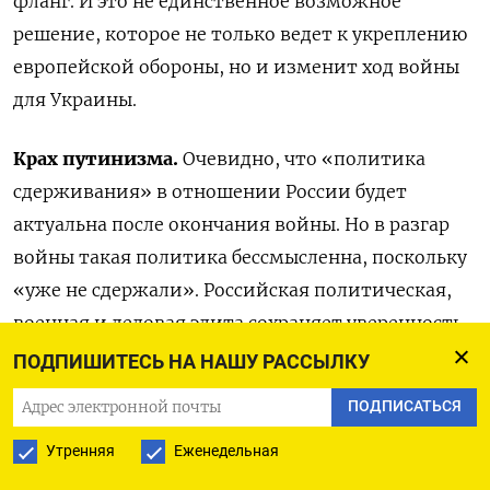
фланг. И это не единственное возможное
решение, которое не только ведет к укреплению
европейской обороны, но и изменит ход войны
для Украины.
Крах путинизма.
Очевидно, что «политика
сдерживания» в отношении России будет
актуальна после окончания войны. Но в разгар
войны такая политика бессмысленна, поскольку
«уже не сдержали». Российская политическая,
военная и деловая элита сохраняет уверенность
с том, что Запад пойдет на сговор с Путиным
ПОДПИШИТЕСЬ НА НАШУ РАССЫЛКУ
и даст ему возможность законсервировать свой
ПОДПИСАТЬСЯ
политический режим. Это позволяет Путину
Утренняя
Еженедельная
успешно опираться широкие круги своей
военной и гражданской бюрократии и бизнеса.