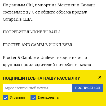
По данным Citi, импорт из Мексики и Канады
составляет 27% от общего объема продаж
Campari в США.
ПОТРЕБИТЕЛЬСКИЕ ТОВАРЫ
PROCTER AND GAMBLE И UNILEVER
Procter & Gamble и Unilever входят в число
крупных производителей потребительских
товаров, которые могут пострадать от пошлин
ПОДПИШИТЕСЬ НА НАШУ РАССЫЛКУ
на импорт из Мексики, свидетельствуют
данные.
ПОДПИСАТЬСЯ
Утренняя
Еженедельная
Около 10% поставок P&G за три месяца до конца
сентября приходились на товары из Мексики,