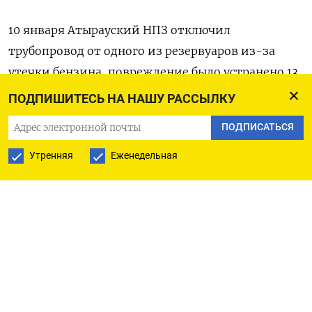
10 января Атырауский НПЗ отключил
трубопровод от одного из резервуаров из-за
утечки бензина, повреждение было устранено 13
января.
ПОДПИШИТЕСЬ НА НАШУ РАССЫЛКУ
ПОДПИСАТЬСЯ
Атырауский НПЗ, расположенный на западе
Казахстана, имеет мощность переработки нефти
Утренняя
Еженедельная
5,5 миллиона тонн в год.
Атырауский НПЗ переработал в прошлом году 5,5
миллиона тонн нефти. Производство
автобензина составило 1,65 миллиона тонн,
дизтоплива - 1,66 миллиона тонн, авиатоплива
- 0,188 миллиона тонн, по данным завода.