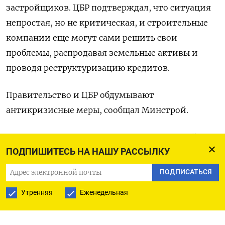
застройщиков. ЦБР подтверждал, что ситуация
непростая, но не критическая, и строительные
компании еще могут сами решить свои
проблемы, распродавая земельные активы и
проводя реструктуризацию кредитов.
Правительство и ЦБР обдумывают
антикризисные меры, сообщал Минстрой.
Комитет поддержал законопроект, который
ПОДПИШИТЕСЬ НА НАШУ РАССЫЛКУ
вводит механизм ликвидационного неттинга -
он применяется в случае банкротства - для
ПОДПИСАТЬСЯ
прекращения обязательств с застройщиками,
Утренняя
Еженедельная
что расширит их возможности по привлечению
средств с фондового рынка.