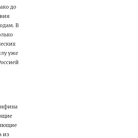
ако до
овия
одам. В
олько
ческих
илу уже
Россией
инфина
яющие
ляющие
в из