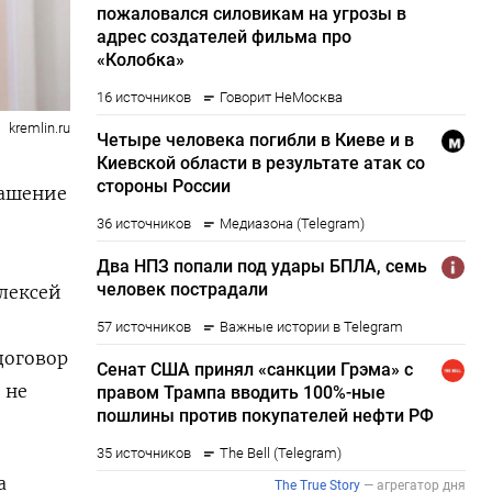
kremlin.ru
лашение
лексей
договор
 не
а