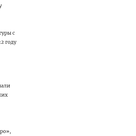
у
туры с
2 году
чали
ких
ро»,