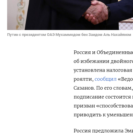
Путин с президентом ОАЭ Мухаммедом бен Заидом Аль Нахайяном
Россия и Объединенные
об избежании двойного
установлена налоговая
роялти,
сообщил
«Ведо
Сазанов. По его словам
подписание состоится 
призван «способствов
приводить к уменьшен
Россия предложила Эми