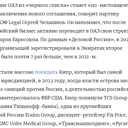
ние ОАЭ из «черного списка» станет «по-настоящем
аключения нового соглашения, говорит партнер
ЭФ Legal
Сергей Челышков. Он напомнил, что после
ийский бизнес активно переводит в ОАЭ свои струк
оров Евросоюза. По данным «Деловой России», в 202
организаций зарегистрировали в Эмиратах второе
было почти 7 раз больше, чем в 2021-м.
стали массово
покидать
Кипр, который был самой
рисдикцией, в 2023 году, когда власти острова на
е санкций против России, а деятельностью российс
заинтересовалось ФБР США. Кипр покинули TCS
Group
пания Тинькофф-банка), одна из крупнейших
й России Etalon
Group, дискаунт-ретейлер Fix
Price,
ЕМС Unite
Medical
Group, «Трансмашхолдинг», «Русаг